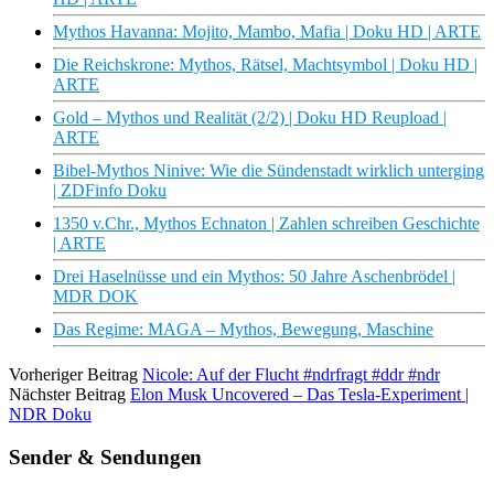
Mythos Havanna: Mojito, Mambo, Mafia | Doku HD | ARTE
Die Reichskrone: Mythos, Rätsel, Machtsymbol | Doku HD |
ARTE
Gold – Mythos und Realität (2/2) | Doku HD Reupload |
ARTE
Bibel-Mythos Ninive: Wie die Sündenstadt wirklich unterging
| ZDFinfo Doku
1350 v.Chr., Mythos Echnaton | Zahlen schreiben Geschichte
| ARTE
Drei Haselnüsse und ein Mythos: 50 Jahre Aschenbrödel |
MDR DOK
Das Regime: MAGA – Mythos, Bewegung, Maschine
Vorheriger Beitrag
Nicole: Auf der Flucht #ndrfragt #ddr #ndr
Nächster Beitrag
Elon Musk Uncovered – Das Tesla-Experiment |
NDR Doku
Sender & Sendungen