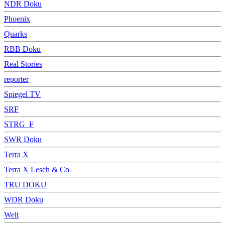
NDR Doku
Phoenix
Quarks
RBB Doku
Real Stories
reporter
Spiegel TV
SRF
STRG_F
SWR Doku
Terra X
Terra X Lesch & Co
TRU DOKU
WDR Doku
Welt