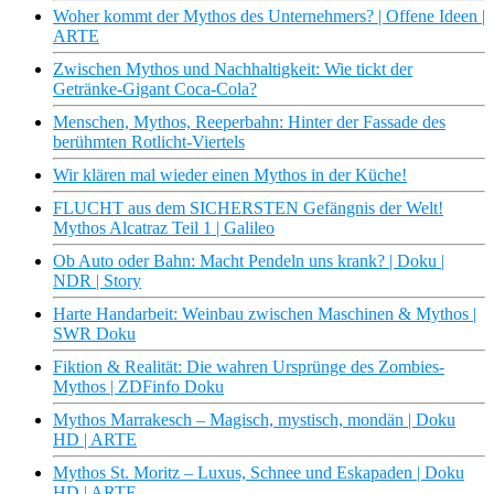
Woher kommt der Mythos des Unternehmers? | Offene Ideen |
ARTE
Zwischen Mythos und Nachhaltigkeit: Wie tickt der
Getränke-Gigant Coca-Cola?
Menschen, Mythos, Reeperbahn: Hinter der Fassade des
berühmten Rotlicht-Viertels
Wir klären mal wieder einen Mythos in der Küche!
FLUCHT aus dem SICHERSTEN Gefängnis der Welt!
Mythos Alcatraz Teil 1 | Galileo
Ob Auto oder Bahn: Macht Pendeln uns krank? | Doku |
NDR | Story
Harte Handarbeit: Weinbau zwischen Maschinen & Mythos |
SWR Doku
Fiktion & Realität: Die wahren Ursprünge des Zombies-
Mythos | ZDFinfo Doku
Mythos Marrakesch – Magisch, mystisch, mondän | Doku
HD | ARTE
Mythos St. Moritz – Luxus, Schnee und Eskapaden | Doku
HD | ARTE