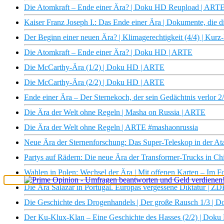
Die Atomkraft – Ende einer Ära? | Doku HD Reupload | ART
Kaiser Franz Joseph I.: Das Ende einer Ära | Dokumente, die
Der Beginn einer neuen Ära? | Klimagerechtigkeit (4/4) | Ku
Die Atomkraft – Ende einer Ära? | Doku HD | ARTE
Die McCarthy-Ära (1/2) | Doku HD | ARTE
Die McCarthy-Ära (2/2) | Doku HD | ARTE
Ende einer Ära – Der Sternekoch, der sein Gedächtnis verlor
Die Ära der Welt ohne Regeln | Masha on Russia | ARTE
Die Ära der Welt ohne Regeln | ARTE #mashaonrussia
Neue Ära der Sternenforschung: Das Super-Teleskop in der A
Partys auf Rädern: Die neue Ära der Transformer-Trucks in Ch
Wahlen in Polen: Wechsel der Ära | Mit offenen Karten – Im 
Die Ära Salazar in Portugal. Europas vergessene Diktatur | Z
×
Die Geschichte des Drogenhandels | Der große Rausch 1/3 |
Der Ku-Klux-Klan – Eine Geschichte des Hasses (2/2) | Dok