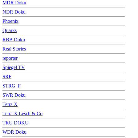
MDR Doku
NDR Doku
Phoenix
Quarks
RBB Doku
Real Stories
reporter
Spiegel TV
SRF
STRG_F
SWR Doku
Terra X
Terra X Lesch & Co
TRU DOKU
WDR Doku