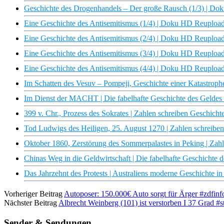
Geschichte des Drogenhandels – Der große Rausch (1/3) | D
Eine Geschichte des Antisemitismus (1/4) | Doku HD Reuploa
Eine Geschichte des Antisemitismus (2/4) | Doku HD Reuploa
Eine Geschichte des Antisemitismus (3/4) | Doku HD Reuploa
Eine Geschichte des Antisemitismus (4/4) | Doku HD Reuploa
Im Schatten des Vesuv – Pompeji, Geschichte einer Katastrop
Im Dienst der MACHT | Die fabelhafte Geschichte des Gelde
399 v. Chr., Prozess des Sokrates | Zahlen schreiben Geschic
Tod Ludwigs des Heiligen, 25. August 1270 | Zahlen schreib
Oktober 1860, Zerstörung des Sommerpalastes in Peking | Zah
Chinas Weg in die Geldwirtschaft | Die fabelhafte Geschichte
Das Jahrzehnt des Protests | Australiens moderne Geschichte 
Vorheriger Beitrag
Autoposer: 150.000€ Auto sorgt für Ärger #zdfinfo
Nächster Beitrag
Albrecht Weinberg (101) ist verstorben I 37 Grad #s
Sender & Sendungen