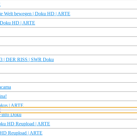
E
 die Welt bewegen | Doku HD | ARTE
rz-Doku HD | ARTE
 2/3 | DER RISS | SWR Doku
tacama
ina!
Fokus | ARTE
DFinfo Doku
 Doku HD Reupload | ARTE
u HD Reupload | ARTE