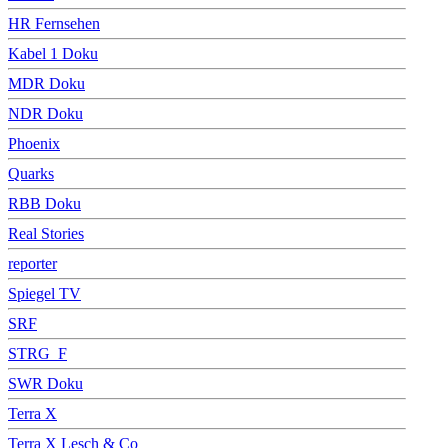
HR Fernsehen
Kabel 1 Doku
MDR Doku
NDR Doku
Phoenix
Quarks
RBB Doku
Real Stories
reporter
Spiegel TV
SRF
STRG_F
SWR Doku
Terra X
Terra X Lesch & Co