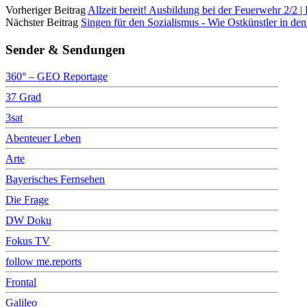
Vorheriger Beitrag
Allzeit bereit! Ausbildung bei der Feuerwehr 2/2 
Nächster Beitrag
Singen für den Sozialismus - Wie Ostkünstler in
Sender & Sendungen
360° – GEO Reportage
37 Grad
3sat
Abenteuer Leben
Arte
Bayerisches Fernsehen
Die Frage
DW Doku
Fokus TV
follow me.reports
Frontal
Galileo