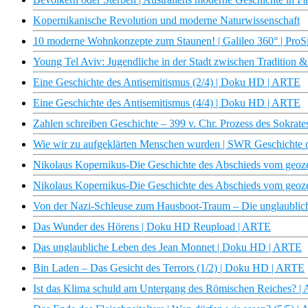
Kopernikanische Revolution und moderne Naturwissenschaft
10 moderne Wohnkonzepte zum Staunen! | Galileo 360° | ProS
Young Tel Aviv: Jugendliche in der Stadt zwischen Tradition &
Eine Geschichte des Antisemitismus (2/4) | Doku HD | ARTE
Eine Geschichte des Antisemitismus (4/4) | Doku HD | ARTE
Zahlen schreiben Geschichte – 399 v. Chr. Prozess des Sokrate
Wie wir zu aufgeklärten Menschen wurden | SWR Geschichte 
Nikolaus Kopernikus-Die Geschichte des Abschieds vom geozent
Nikolaus Kopernikus-Die Geschichte des Abschieds vom geozent
Von der Nazi-Schleuse zum Hausboot-Traum – Die unglaublic
Das Wunder des Hörens | Doku HD Reupload | ARTE
Das unglaubliche Leben des Jean Monnet | Doku HD | ARTE
Bin Laden – Das Gesicht des Terrors (1/2) | Doku HD | ARTE
Ist das Klima schuld am Untergang des Römischen Reiches? |