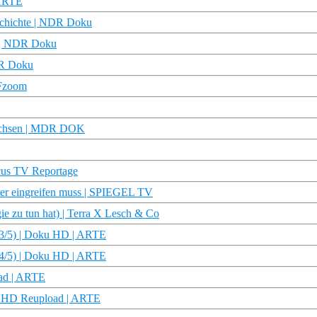
 ARTE
schichte | NDR Doku
e | NDR Doku
DR Doku
DFzoom
 Sachsen | MDR DOK
cus TV Reportage
er eingreifen muss | SPIEGEL TV
ie zu tun hat) | Terra X Lesch & Co
(3/5) | Doku HD | ARTE
(4/5) | Doku HD | ARTE
oad | ARTE
ku HD Reupload | ARTE