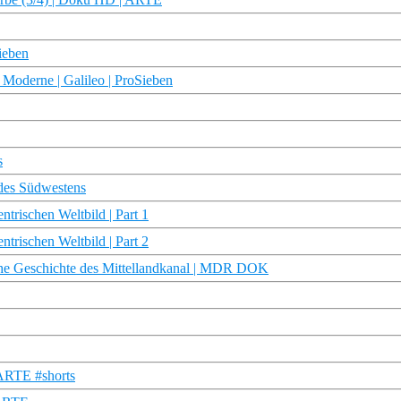
ieben
 Moderne | Galileo | ProSieben
s
des Südwestens
rischen Weltbild | Part 1
rischen Weltbild | Part 2
he Geschichte des Mittellandkanal | MDR DOK
 ARTE #shorts