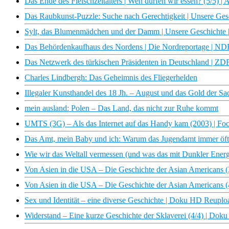
Das Ende des Fleischzeitalters | Wen dürfen wir essen? (5/5) |
Das Raubkunst-Puzzle: Suche nach Gerechtigkeit | Unsere Ge
Sylt, das Blumenmädchen und der Damm | Unsere Geschicht
Das Behördenkaufhaus des Nordens | Die Nordreportage | N
Das Netzwerk des türkischen Präsidenten in Deutschland | Z
Charles Lindbergh: Das Geheimnis des Fliegerhelden
Illegaler Kunsthandel des 18 Jh. – August und das Gold der
mein ausland: Polen – Das Land, das nicht zur Ruhe kommt
UMTS (3G) – Als das Internet auf das Handy kam (2003) | Fo
Das Amt, mein Baby und ich: Warum das Jugendamt immer öft
Wie wir das Weltall vermessen (und was das mit Dunkler Energ
Von Asien in die USA – Die Geschichte der Asian Americans 
Von Asien in die USA – Die Geschichte der Asian Americans 
Sex und Identität – eine diverse Geschichte | Doku HD Reupl
Widerstand – Eine kurze Geschichte der Sklaverei (4/4) | Do