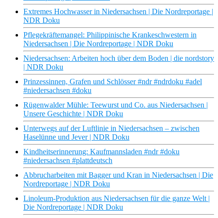
Extremes Hochwasser in Niedersachsen | Die Nordreportage |
NDR Doku
Pflegekräftemangel: Philippinische Krankeschwestern in
Niedersachsen | Die Nordreportage | NDR Doku
Niedersachsen: Arbeiten hoch über dem Boden | die nordstory
| NDR Doku
Prinzessinnen, Grafen und Schlösser #ndr #ndrdoku #adel
#niedersachsen #doku
Rügenwalder Mühle: Teewurst und Co. aus Niedersachsen |
Unsere Geschichte | NDR Doku
Unterwegs auf der Luftlinie in Niedersachsen – zwischen
Haselünne und Jever | NDR Doku
Kindheitserinnerung: Kaufmannsladen #ndr #doku
#niedersachsen #plattdeutsch
Abbrucharbeiten mit Bagger und Kran in Niedersachsen | Die
Nordreportage | NDR Doku
Linoleum-Produktion aus Niedersachsen für die ganze Welt |
Die Nordreportage | NDR Doku