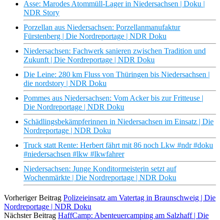
Asse: Marodes Atommüll-Lager in Niedersachsen | Doku |
NDR Story
Porzellan aus Niedersachsen: Porzellanmanufaktur
Fürstenberg | Die Nordreportage | NDR Doku
Niedersachsen: Fachwerk sanieren zwischen Tradition und
Zukunft | Die Nordreportage | NDR Doku
Die Leine: 280 km Fluss von Thüringen bis Niedersachsen |
die nordstory | NDR Doku
Pommes aus Niedersachsen: Vom Acker bis zur Fritteuse |
Die Nordreportage | NDR Doku
Schädlingsbekämpferinnen in Niedersachsen im Einsatz | Die
Nordreportage | NDR Doku
Truck statt Rente: Herbert fährt mit 86 noch Lkw #ndr #doku
#niedersachsen #lkw #lkwfahrer
Niedersachsen: Junge Konditormeisterin setzt auf
Wochenmärkte | Die Nordreportage | NDR Doku
Vorheriger Beitrag
Polizeieinsatz am Vatertag in Braunschweig | Die
Nordreportage | NDR Doku
Nächster Beitrag
HaffCamp: Abenteuercamping am Salzhaff | Die