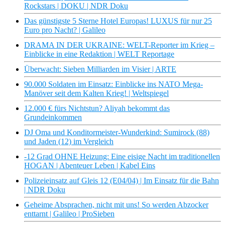
Rockstars | DOKU | NDR Doku
Das günstigste 5 Sterne Hotel Europas! LUXUS für nur 25
Euro pro Nacht? | Galileo
DRAMA IN DER UKRAINE: WELT-Reporter im Krieg –
Einblicke in eine Redaktion | WELT Reportage
Überwacht: Sieben Milliarden im Visier | ARTE
90.000 Soldaten im Einsatz: Einblicke ins NATO Mega-
Manöver seit dem Kalten Krieg! | Weltspiegel
12.000 € fürs Nichtstun? Aliyah bekommt das
Grundeinkommen
DJ Oma und Konditormeister-Wunderkind: Sumirock (88)
und Jaden (12) im Vergleich
-12 Grad OHNE Heizung: Eine eisige Nacht im traditionellen
HOGAN | Abenteuer Leben | Kabel Eins
Polizeieinsatz auf Gleis 12 (E04/04) | Im Einsatz für die Bahn
| NDR Doku
Geheime Absprachen, nicht mit uns! So werden Abzocker
enttarnt | Galileo | ProSieben