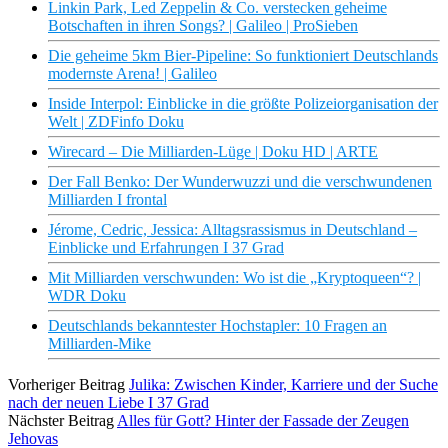
Linkin Park, Led Zeppelin & Co. verstecken geheime
Botschaften in ihren Songs? | Galileo | ProSieben
Die geheime 5km Bier-Pipeline: So funktioniert Deutschlands
modernste Arena! | Galileo
Inside Interpol: Einblicke in die größte Polizeiorganisation der
Welt | ZDFinfo Doku
Wirecard – Die Milliarden-Lüge | Doku HD | ARTE
Der Fall Benko: Der Wunderwuzzi und die verschwundenen
Milliarden I frontal
Jérome, Cedric, Jessica: Alltagsrassismus in Deutschland –
Einblicke und Erfahrungen I 37 Grad
Mit Milliarden verschwunden: Wo ist die „Kryptoqueen“? |
WDR Doku
Deutschlands bekanntester Hochstapler: 10 Fragen an
Milliarden-Mike
Vorheriger Beitrag
Julika: Zwischen Kinder, Karriere und der Suche
nach der neuen Liebe I 37 Grad
Nächster Beitrag
Alles für Gott? Hinter der Fassade der Zeugen
Jehovas