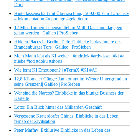
Dorf
Hinterlassenschaft mit Überraschung: 569.000 Euro! #focustv
#dokumentation #reportage #geld #euro
12 Mio. Tonnen Lebensmittel im Müll! Das kann dagegen
getan werden | Galileo | ProSieben
Hidden Places in Berlin: Tiefe Einblicke in das Innere des
Brandenburger Tors | Galileo | ProSieben
Mein Mann lebt als KI weiter · #mdrdok #ardwissen #ki #ai
#liebe #tod #doku #shorts
Wie lernt KI Emotionen? | #TerraX #KI #AI
12,8 Kilometer Gänge: Jan kommt im Wiener Untergrund an
seine Grenzen!| Galileo | ProSieben
Wer sind die Narcos? Einblicke in das blutige Business der
Kartelle
Lotto: Ein Blick hinter das Milliarden-Geschäft
Vergessene Kraterdörfer Chinas: Einblicke in das Leben
fernab der Zivilisation
Peter Maffay: Exklusive Einblicke in das Leben des