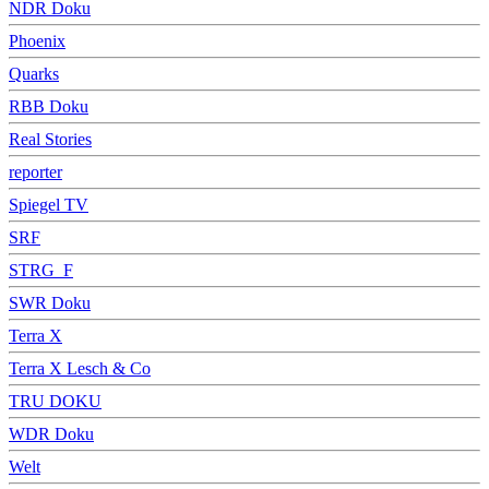
NDR Doku
Phoenix
Quarks
RBB Doku
Real Stories
reporter
Spiegel TV
SRF
STRG_F
SWR Doku
Terra X
Terra X Lesch & Co
TRU DOKU
WDR Doku
Welt