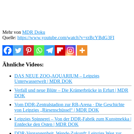
Mehr von
MDR Doku
Quelle:
https://www.youtube.com/watch?v=rzBcYBdG3FI
Ähnliche Videos:
DAS NEUE ZOO-AQUARIUM – Leipzigs
Unterwasserwelt | MDR DOK
Verfall und neue Blüte – Die Krämerbrücke in Erfurt | MDR
DOK
Vom DDR-Zentralstadion zur RB-Arena · Die Geschichte
von Leipzigs „Riesenschüssel“ | MDR DOK
Leipzigs Spinnerei – Von der DDR-Fabrik zum Kunstmekka |
Entdecke den Osten | MDR DOK
DDR-Vergangenheit, Wende-Zukunft: Leipzigs Weg zur