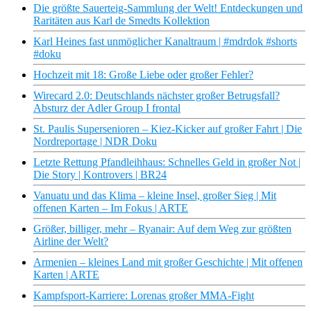
Die größte Sauerteig-Sammlung der Welt! Entdeckungen und
Raritäten aus Karl de Smedts Kollektion
Karl Heines fast unmöglicher Kanaltraum | #mdrdok #shorts
#doku
Hochzeit mit 18: Große Liebe oder großer Fehler?
Wirecard 2.0: Deutschlands nächster großer Betrugsfall?
Absturz der Adler Group I frontal
St. Paulis Supersenioren – Kiez-Kicker auf großer Fahrt | Die
Nordreportage | NDR Doku
Letzte Rettung Pfandleihhaus: Schnelles Geld in großer Not |
Die Story | Kontrovers | BR24
Vanuatu und das Klima – kleine Insel, großer Sieg | Mit
offenen Karten – Im Fokus | ARTE
Größer, billiger, mehr – Ryanair: Auf dem Weg zur größten
Airline der Welt?
Armenien – kleines Land mit großer Geschichte | Mit offenen
Karten | ARTE
Kampfsport-Karriere: Lorenas großer MMA-Fight