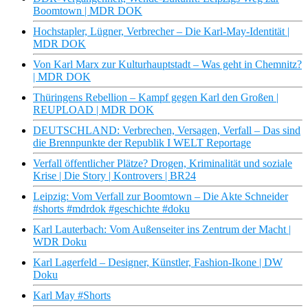
Boomtown | MDR DOK
Hochstapler, Lügner, Verbrecher – Die Karl-May-Identität |
MDR DOK
Von Karl Marx zur Kulturhauptstadt – Was geht in Chemnitz?
| MDR DOK
Thüringens Rebellion – Kampf gegen Karl den Großen |
REUPLOAD | MDR DOK
DEUTSCHLAND: Verbrechen, Versagen, Verfall – Das sind
die Brennpunkte der Republik I WELT Reportage
Verfall öffentlicher Plätze? Drogen, Kriminalität und soziale
Krise | Die Story | Kontrovers | BR24
Leipzig: Vom Verfall zur Boomtown – Die Akte Schneider
#shorts #mdrdok #geschichte #doku
Karl Lauterbach: Vom Außenseiter ins Zentrum der Macht |
WDR Doku
Karl Lagerfeld – Designer, Künstler, Fashion-Ikone | DW
Doku
Karl May #Shorts