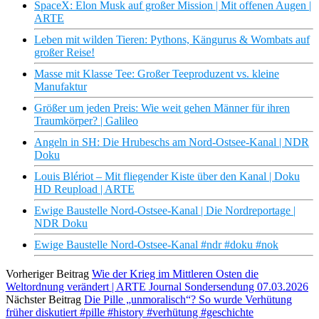
SpaceX: Elon Musk auf großer Mission | Mit offenen Augen |
ARTE
Leben mit wilden Tieren: Pythons, Kängurus & Wombats auf
großer Reise!
Masse mit Klasse Tee: Großer Teeproduzent vs. kleine
Manufaktur
Größer um jeden Preis: Wie weit gehen Männer für ihren
Traumkörper? | Galileo
Angeln in SH: Die Hrubeschs am Nord-Ostsee-Kanal | NDR
Doku
Louis Blériot – Mit fliegender Kiste über den Kanal | Doku
HD Reupload | ARTE
Ewige Baustelle Nord-Ostsee-Kanal | Die Nordreportage |
NDR Doku
Ewige Baustelle Nord-Ostsee-Kanal #ndr #doku #nok
Vorheriger Beitrag
Wie der Krieg im Mittleren Osten die
Weltordnung verändert | ARTE Journal Sondersendung 07.03.2026
Nächster Beitrag
Die Pille „unmoralisch“? So wurde Verhütung
früher diskutiert #pille #history #verhütung #geschichte