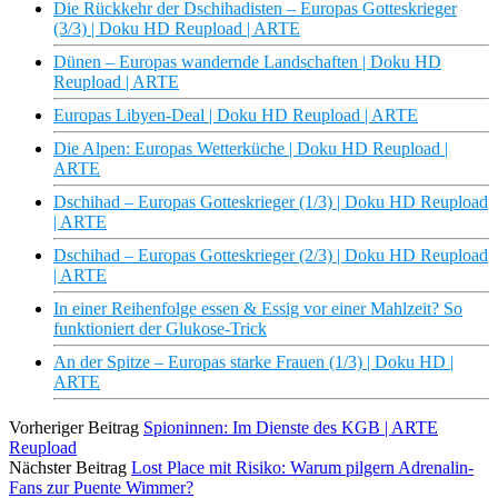
Die Rückkehr der Dschihadisten – Europas Gotteskrieger
(3/3) | Doku HD Reupload | ARTE
Dünen – Europas wandernde Landschaften | Doku HD
Reupload | ARTE
Europas Libyen-Deal | Doku HD Reupload | ARTE
Die Alpen: Europas Wetterküche | Doku HD Reupload |
ARTE
Dschihad – Europas Gotteskrieger (1/3) | Doku HD Reupload
| ARTE
Dschihad – Europas Gotteskrieger (2/3) | Doku HD Reupload
| ARTE
In einer Reihenfolge essen & Essig vor einer Mahlzeit? So
funktioniert der Glukose-Trick
An der Spitze – Europas starke Frauen (1/3) | Doku HD |
ARTE
Vorheriger Beitrag
Spioninnen: Im Dienste des KGB | ARTE
Reupload
Nächster Beitrag
Lost Place mit Risiko: Warum pilgern Adrenalin-
Fans zur Puente Wimmer?