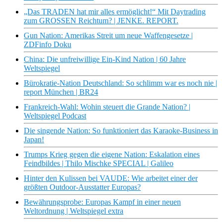
„Das TRADEN hat mir alles ermöglicht!“ Mit Daytrading
zum GROSSEN Reichtum? | JENKE. REPORT.
Gun Nation: Amerikas Streit um neue Waffengesetze |
ZDFinfo Doku
China: Die unfreiwillige Ein-Kind Nation | 60 Jahre
Weltspiegel
Bürokratie-Nation Deutschland: So schlimm war es noch nie |
report München | BR24
Frankreich-Wahl: Wohin steuert die Grande Nation? |
Weltspiegel Podcast
Die singende Nation: So funktioniert das Karaoke-Business in
Japan!
Trumps Krieg gegen die eigene Nation: Eskalation eines
Feindbildes | Thilo Mischke SPECIAL | Galileo
Hinter den Kulissen bei VAUDE: Wie arbeitet einer der
größten Outdoor-Ausstatter Europas?
Bewährungsprobe: Europas Kampf in einer neuen
Weltordnung | Weltspiegel extra