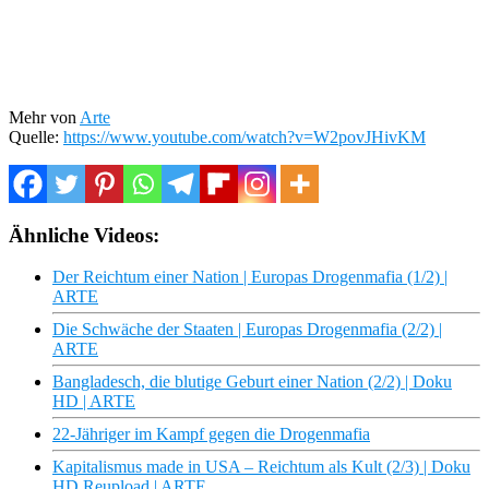
Mehr von
Arte
Quelle:
https://www.youtube.com/watch?v=W2povJHivKM
Ähnliche Videos:
Der Reichtum einer Nation | Europas Drogenmafia (1/2) |
ARTE
Die Schwäche der Staaten | Europas Drogenmafia (2/2) |
ARTE
Bangladesch, die blutige Geburt einer Nation (2/2) | Doku
HD | ARTE
22-Jähriger im Kampf gegen die Drogenmafia
Kapitalismus made in USA – Reichtum als Kult (2/3) | Doku
HD Reupload | ARTE