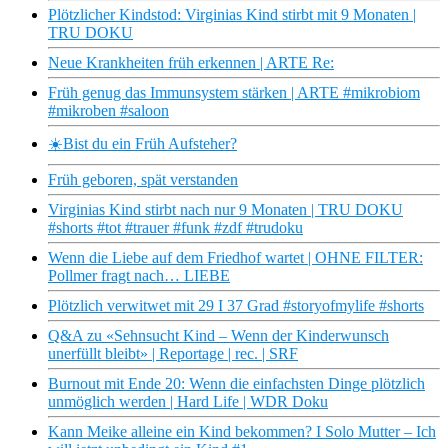
Plötzlicher Kindstod: Virginias Kind stirbt mit 9 Monaten |
TRU DOKU
Neue Krankheiten früh erkennen | ARTE Re:
Früh genug das Immunsystem stärken | ARTE #mikrobiom
#mikroben #saloon
☀️Bist du ein Früh Aufsteher?
Früh geboren, spät verstanden
Virginias Kind stirbt nach nur 9 Monaten | TRU DOKU
#shorts #tot #trauer #funk #zdf #trudoku
Wenn die Liebe auf dem Friedhof wartet | OHNE FILTER:
Pollmer fragt nach… LIEBE
Plötzlich verwitwet mit 29 I 37 Grad #storyofmylife #shorts
Q&A zu «Sehnsucht Kind – Wenn der Kinderwunsch
unerfüllt bleibt» | Reportage | rec. | SRF
Burnout mit Ende 20: Wenn die einfachsten Dinge plötzlich
unmöglich werden | Hard Life | WDR Doku
Kann Meike alleine ein Kind bekommen? I Solo Mutter – Ich