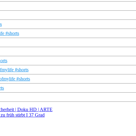
s
fe #shorts
orts
fmylife #shorts
fmylife #shorts
rts
cherheit | Doku HD | ARTE
zu früh stirbt I 37 Grad