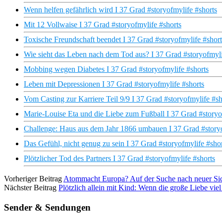
Wenn helfen gefährlich wird I 37 Grad #storyofmylife #shorts
Mit 12 Vollwaise I 37 Grad #storyofmylife #shorts
Toxische Freundschaft beendet I 37 Grad #storyofmylife #short
Wie sieht das Leben nach dem Tod aus? I 37 Grad #storyofmyli
Mobbing wegen Diabetes I 37 Grad #storyofmylife #shorts
Leben mit Depressionen I 37 Grad #storyofmylife #shorts
Vom Casting zur Karriere Teil 9/9 I 37 Grad #storyofmylife #sh
Marie-Louise Eta und die Liebe zum Fußball I 37 Grad #storyo
Challenge: Haus aus dem Jahr 1866 umbauen I 37 Grad #storyo
Das Gefühl, nicht genug zu sein I 37 Grad #storyofmylife #sho
Plötzlicher Tod des Partners I 37 Grad #storyofmylife #shorts
Vorheriger Beitrag
Atommacht Europa? Auf der Suche nach neuer Si
Nächster Beitrag
Plötzlich allein mit Kind: Wenn die große Liebe viel 
Sender & Sendungen