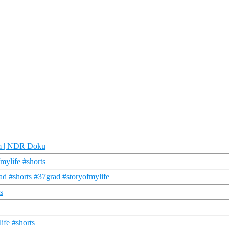
lm | NDR Doku
mylife #shorts
rad #shorts #37grad #storyofmylife
s
ife #shorts