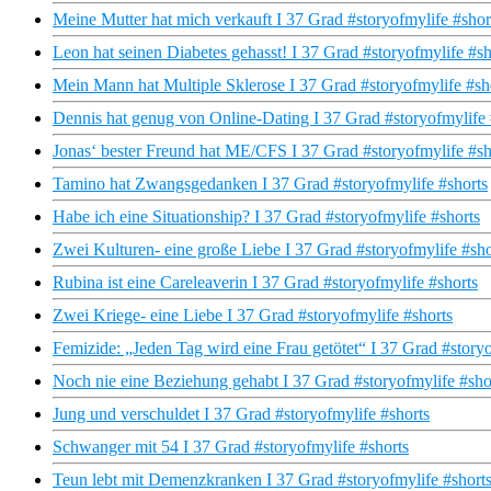
Meine Mutter hat mich verkauft I 37 Grad #storyofmylife #shor
Leon hat seinen Diabetes gehasst! I 37 Grad #storyofmylife #sh
Mein Mann hat Multiple Sklerose I 37 Grad #storyofmylife #sh
Dennis hat genug von Online-Dating I 37 Grad #storyofmylife 
Jonas‘ bester Freund hat ME/CFS I 37 Grad #storyofmylife #sh
Tamino hat Zwangsgedanken I 37 Grad #storyofmylife #shorts
Habe ich eine Situationship? I 37 Grad #storyofmylife #shorts
Zwei Kulturen- eine große Liebe I 37 Grad #storyofmylife #sho
Rubina ist eine Careleaverin I 37 Grad #storyofmylife #shorts
Zwei Kriege- eine Liebe I 37 Grad #storyofmylife #shorts
Femizide: „Jeden Tag wird eine Frau getötet“ I 37 Grad #storyo
Noch nie eine Beziehung gehabt I 37 Grad #storyofmylife #sho
Jung und verschuldet I 37 Grad #storyofmylife #shorts
Schwanger mit 54 I 37 Grad #storyofmylife #shorts
Teun lebt mit Demenzkranken I 37 Grad #storyofmylife #short