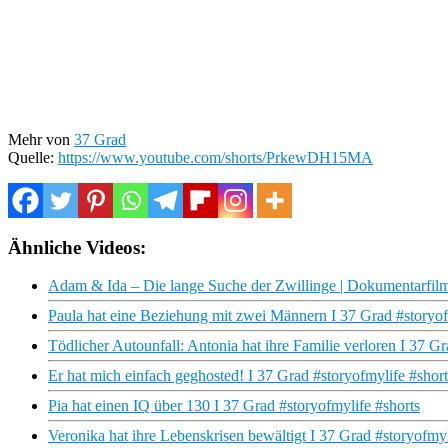
Mehr von
37 Grad
Quelle:
https://www.youtube.com/shorts/PrkewDH15MA
Ähnliche Videos:
Adam & Ida – Die lange Suche der Zwillinge | Dokumentarfi
Paula hat eine Beziehung mit zwei Männern I 37 Grad #storyof
Tödlicher Autounfall: Antonia hat ihre Familie verloren I 37 G
Er hat mich einfach geghosted! I 37 Grad #storyofmylife #short
Pia hat einen IQ über 130 I 37 Grad #storyofmylife #shorts
Veronika hat ihre Lebenskrisen bewältigt I 37 Grad #storyofmyl