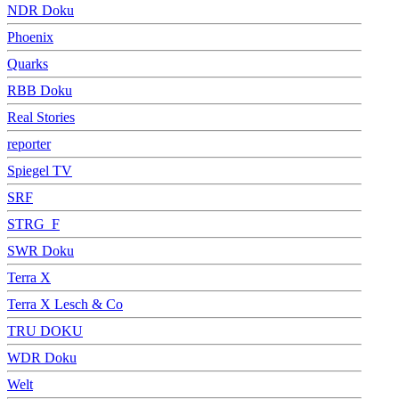
NDR Doku
Phoenix
Quarks
RBB Doku
Real Stories
reporter
Spiegel TV
SRF
STRG_F
SWR Doku
Terra X
Terra X Lesch & Co
TRU DOKU
WDR Doku
Welt