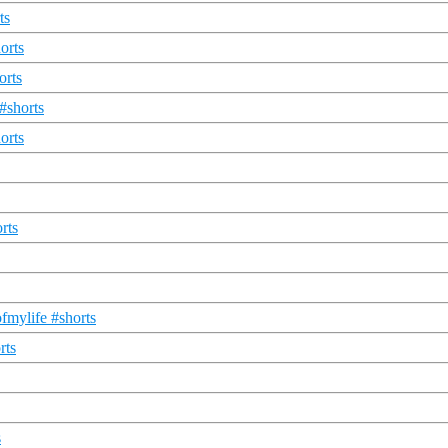
ts
orts
orts
#shorts
orts
rts
fmylife #shorts
rts
s