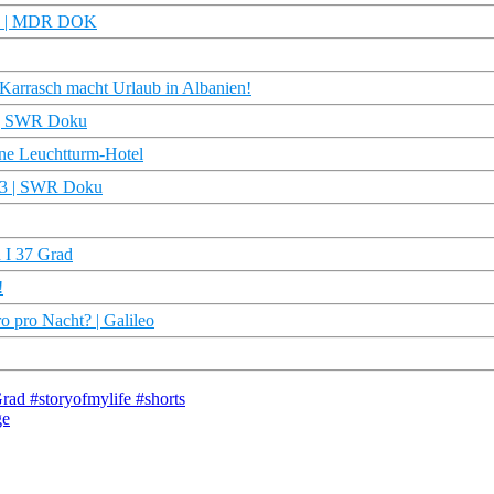
ward | MDR DOK
h Karrasch macht Urlaub in Albanien!
) | SWR Doku
rne Leuchtturm-Hotel
1/3 | SWR Doku
n I 37 Grad
!
 pro Nacht? | Galileo
rad #storyofmylife #shorts
ge