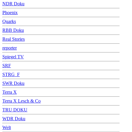
NDR Doku
Phoenix
Quarks
RBB Doku
Real Stories
reporter
Spiegel TV
SRF
STRG_F
SWR Doku
Terra X
Terra X Lesch & Co
TRU DOKU
WDR Doku
Welt