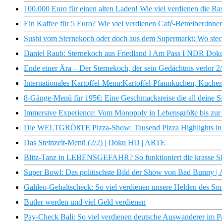
100.000 Euro für einen alten Laden! Wie viel verdienen die Ra
Ein Kaffee für 5 Euro? Wie viel verdienen Café-Betreiber:inne
Sushi vom Sternekoch oder doch aus dem Supermarkt: Wo steckt
Daniel Raub: Sternekoch aus Friedland I Am Pass I NDR Dok
Ende einer Ära – Der Sternekoch, der sein Gedächtnis verlor
Internationales Kartoffel-Menu:Kartoffel-Pfannkuchen, Kuchen
8-Gänge-Menü für 195€: Eine Geschmacksreise die all deine Sin
Immersive Experience: Vom Monopoly in Lebensgröße bis zu
Die WELTGRÖßTE Pizza-Show: Tausend Pizza Highlights in 3
Das Steinzeit-Menü (2/2) | Doku HD | ARTE
Blitz-Tanz in LEBENSGEFAHR? So funktioniert die krasse Sh
Super Bowl: Das politischste Bild der Show von Bad Bunny |
Galileo-Gehaltscheck: So viel verdienen unsere Helden des S
Butler werden und viel Geld verdienen
Pay-Check Bali: So viel verdienen deutsche Auswanderer im P