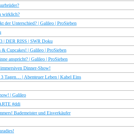
surbrüder?
n wirklich?
 der Unterschied? | Galileo | ProSieben
u
 2/3 | DER RISS | SWR Doku
 & Cupcakes! | Galileo | ProSieben
ne anspricht? | Galileo | ProSieben
r immersiven Dinner-Show!
 Tagen… | Abenteuer Leben | Kabel Eins
ow! | Galileo
 ARTE #ddi
ommers! Bademeister und Eisverkäufer
aradies!