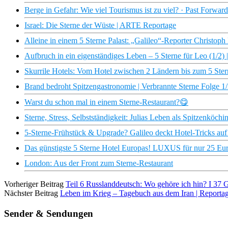
Berge in Gefahr: Wie viel Tourismus ist zu viel? · Past For
Israel: Die Sterne der Wüste | ARTE Reportage
Alleine in einem 5 Sterne Palast: „Galileo“-Reporter Christop
Aufbruch in ein eigenständiges Leben – 5 Sterne für Leo (1/2
Skurrile Hotels: Vom Hotel zwischen 2 Ländern bis zum 5 Ste
Brand bedroht Spitzengastronomie | Verbrannte Sterne Folge 
Warst du schon mal in einem Sterne-Restaurant?😋
Sterne, Stress, Selbstständigkeit: Julias Leben als Spitzenköchi
5-Sterne-Frühstück & Upgrade? Galileo deckt Hotel-Tricks auf
Das günstigste 5 Sterne Hotel Europas! LUXUS für nur 25 Euro
London: Aus der Front zum Sterne-Restaurant
Vorheriger Beitrag
Teil 6 Russlanddeutsch: Wo gehöre ich hin? I 37 G
Nächster Beitrag
Leben im Krieg – Tagebuch aus dem Iran | Reporta
Sender & Sendungen