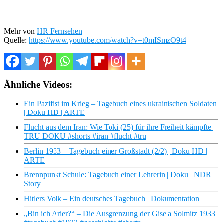
Mehr von
HR Fernsehen
Quelle:
https://www.youtube.com/watch?v=t0mISmzO9t4
Ähnliche Videos:
Ein Pazifist im Krieg – Tagebuch eines ukrainischen Soldaten
| Doku HD | ARTE
Flucht aus dem Iran: Wie Toki (25) für ihre Freiheit kämpfte |
TRU DOKU #shorts #iran #flucht #tru
Berlin 1933 – Tagebuch einer Großstadt (2/2) | Doku HD |
ARTE
Brennpunkt Schule: Tagebuch einer Lehrerin | Doku | NDR
Story
Hitlers Volk – Ein deutsches Tagebuch | Dokumentation
„Bin ich Arier?“ – Die Ausgrenzung der Gisela Solmitz 1933