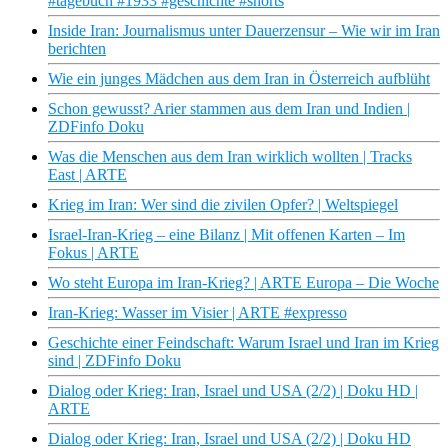
#tagebuch #1933 #geschichte #shorts
Inside Iran: Journalismus unter Dauerzensur – Wie wir im Iran
berichten
Wie ein junges Mädchen aus dem Iran in Österreich aufblüht
Schon gewusst? Arier stammen aus dem Iran und Indien |
ZDFinfo Doku
Was die Menschen aus dem Iran wirklich wollten | Tracks
East | ARTE
Krieg im Iran: Wer sind die zivilen Opfer? | Weltspiegel
Israel-Iran-Krieg – eine Bilanz | Mit offenen Karten – Im
Fokus | ARTE
Wo steht Europa im Iran-Krieg? | ARTE Europa – Die Woche
Iran-Krieg: Wasser im Visier | ARTE #expresso
Geschichte einer Feindschaft: Warum Israel und Iran im Krieg
sind | ZDFinfo Doku
Dialog oder Krieg: Iran, Israel und USA (2/2) | Doku HD |
ARTE
Dialog oder Krieg: Iran, Israel und USA (2/2) | Doku HD