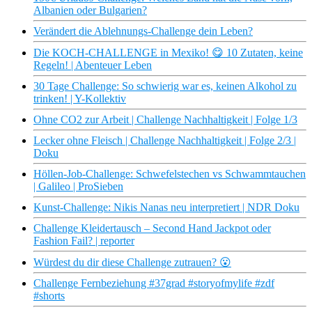
Albanien oder Bulgarien?
Verändert die Ablehnungs-Challenge dein Leben?
Die KOCH-CHALLENGE in Mexiko! 😋 10 Zutaten, keine
Regeln! | Abenteuer Leben
30 Tage Challenge: So schwierig war es, keinen Alkohol zu
trinken! | Y-Kollektiv
Ohne CO2 zur Arbeit | Challenge Nachhaltigkeit | Folge 1/3
Lecker ohne Fleisch | Challenge Nachhaltigkeit | Folge 2/3 |
Doku
Höllen-Job-Challenge: Schwefelstechen vs Schwammtauchen
| Galileo | ProSieben
Kunst-Challenge: Nikis Nanas neu interpretiert | NDR Doku
Challenge Kleidertausch – Second Hand Jackpot oder
Fashion Fail? | reporter
Würdest du dir diese Challenge zutrauen? 😮
Challenge Fernbeziehung #37grad #storyofmylife #zdf
#shorts