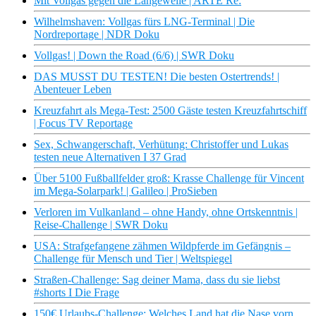
Mit Vollgas gegen die Langeweile | ARTE Re:
Wilhelmshaven: Vollgas fürs LNG-Terminal | Die
Nordreportage | NDR Doku
Vollgas! | Down the Road (6/6) | SWR Doku
DAS MUSST DU TESTEN! Die besten Ostertrends! |
Abenteuer Leben
Kreuzfahrt als Mega-Test: 2500 Gäste testen Kreuzfahrtschiff
| Focus TV Reportage
Sex, Schwangerschaft, Verhütung: Christoffer und Lukas
testen neue Alternativen I 37 Grad
Über 5100 Fußballfelder groß: Krasse Challenge für Vincent
im Mega-Solarpark! | Galileo | ProSieben
Verloren im Vulkanland – ohne Handy, ohne Ortskenntnis |
Reise-Challenge | SWR Doku
USA: Strafgefangene zähmen Wildpferde im Gefängnis –
Challenge für Mensch und Tier | Weltspiegel
Straßen-Challenge: Sag deiner Mama, dass du sie liebst
#shorts I Die Frage
150€ Urlaubs-Challenge: Welches Land hat die Nase vorn,