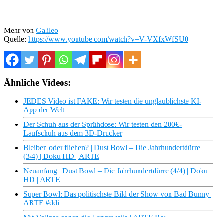
Mehr von
Galileo
Quelle:
https://www.youtube.com/watch?v=V-VXfxWfSU0
Ähnliche Videos:
JEDES Video ist FAKE: Wir testen die unglaublichste KI-
App der Welt
Der Schuh aus der Sprühdose: Wir testen den 280€-
Laufschuh aus dem 3D-Drucker
Bleiben oder fliehen? | Dust Bowl – Die Jahrhundertdürre
(3/4) | Doku HD | ARTE
Neuanfang | Dust Bowl – Die Jahrhundertdürre (4/4) | Doku
HD | ARTE
Super Bowl: Das politischste Bild der Show von Bad Bunny |
ARTE #ddi