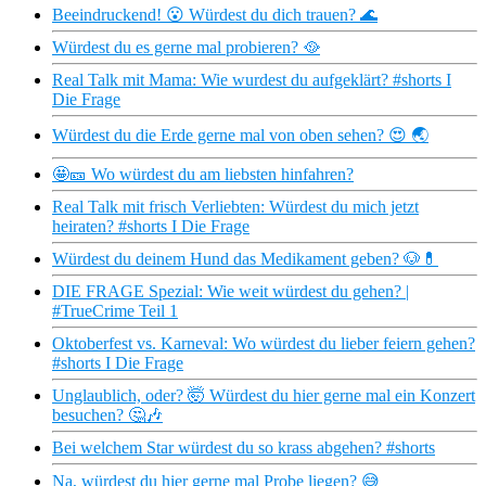
Beeindruckend! 😮 Würdest du dich trauen? 🌊
Würdest du es gerne mal probieren? 🥘
Real Talk mit Mama: Wie wurdest du aufgeklärt? #shorts I
Die Frage
Würdest du die Erde gerne mal von oben sehen? 😍 🌏
🤩🎫 Wo würdest du am liebsten hinfahren?
Real Talk mit frisch Verliebten: Würdest du mich jetzt
heiraten? #shorts I Die Frage
Würdest du deinem Hund das Medikament geben? 🐶💊
DIE FRAGE Spezial: Wie weit würdest du gehen? |
#TrueCrime Teil 1
Oktoberfest vs. Karneval: Wo würdest du lieber feiern gehen?
#shorts I Die Frage
Unglaublich, oder? 🤯 Würdest du hier gerne mal ein Konzert
besuchen? 🤔🎶
Bei welchem Star würdest du so krass abgehen? #shorts
Na, würdest du hier gerne mal Probe liegen? 😅