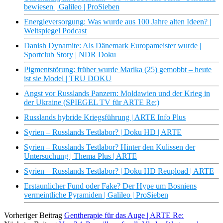
bewiesen | Galileo | ProSieben
Energieversorgung: Was wurde aus 100 Jahre alten Ideen? |
Weltspiegel Podcast
Danish Dynamite: Als Dänemark Europameister wurde |
Sportclub Story | NDR Doku
Pigmentstörung: früher wurde Marika (25) gemobbt – heute
ist sie Model | TRU DOKU
Angst vor Russlands Panzern: Moldawien und der Krieg in
der Ukraine (SPIEGEL TV für ARTE Re:)
Russlands hybride Kriegsführung | ARTE Info Plus
Syrien – Russlands Testlabor? | Doku HD | ARTE
Syrien – Russlands Testlabor? Hinter den Kulissen der
Untersuchung | Thema Plus | ARTE
Syrien – Russlands Testlabor? | Doku HD Reupload | ARTE
Erstaunlicher Fund oder Fake? Der Hype um Bosniens
vermeintliche Pyramiden | Galileo | ProSieben
Vorheriger Beitrag
Gentherapie für das Auge | ARTE Re: