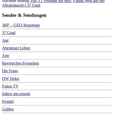
Nächster Beitrag
Von 3,1 Promille auf null: Vladas Weg aus der
Alkoholsucht I 37 Grad
Sender & Sendungen
360° – GEO Reportage
37 Grad
3sat
Abenteuer Leben
Arte
Bayerisches Fernsehen
Die Frage
DW Doku
Fokus TV
follow me.reports
Frontal
Galileo