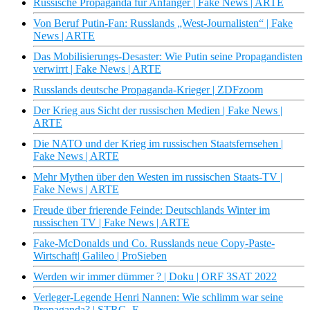
Russische Propaganda für Anfänger | Fake News | ARTE
Von Beruf Putin-Fan: Russlands „West-Journalisten“ | Fake
News | ARTE
Das Mobilisierungs-Desaster: Wie Putin seine Propagandisten
verwirrt | Fake News | ARTE
Russlands deutsche Propaganda-Krieger | ZDFzoom
Der Krieg aus Sicht der russischen Medien | Fake News |
ARTE
Die NATO und der Krieg im russischen Staatsfernsehen |
Fake News | ARTE
Mehr Mythen über den Westen im russischen Staats-TV |
Fake News | ARTE
Freude über frierende Feinde: Deutschlands Winter im
russischen TV | Fake News | ARTE
Fake-McDonalds und Co. Russlands neue Copy-Paste-
Wirtschaft| Galileo | ProSieben
Werden wir immer dümmer ? | Doku | ORF 3SAT 2022
Verleger-Legende Henri Nannen: Wie schlimm war seine
Propaganda? | STRG_F