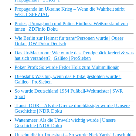
Propaganda im Ukraine Krieg – Wenn die Wahrheit stirbt |
WELT SPEZIAL
Protest, Propaganda und Putins Einfluss: Weißrussland von
innen | ZDFinfo Doku
Wie Berlin zur Heimat für trans*Personen wurde | Queer
Doku | DW Doku Deutsch
Das Ur-Macaroon: Wie wurde das Trendgebäck kreiert & was
hat sich verändert? | Galileo | ProSieben
Poker-Profi: So wurde Fedor Holz zum Multimillionär
Diebstahl: Was tun, wenn das E-bike gestohlen wurde? |
Galileo | ProSieben
So wurde Deutschland 1954 Fußball-Weltmeister | SWR
Sport
Transit DDR – Als die Grenze durchlässiger wurde | Unsere
Geschichte | NDR Doku
Wattenmeer: Als die Umwelt wichtig wurde | Unsere
Geschichte | NDR Doku
Unschuldig im Todestrakt – So wurde Nick Yarris‘ Unschuld