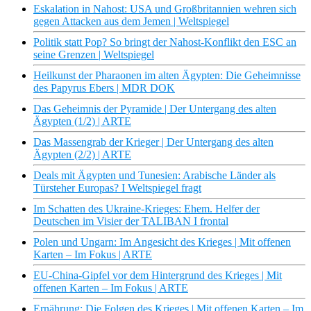
Eskalation in Nahost: USA und Großbritannien wehren sich
gegen Attacken aus dem Jemen | Weltspiegel
Politik statt Pop? So bringt der Nahost-Konflikt den ESC an
seine Grenzen | Weltspiegel
Heilkunst der Pharaonen im alten Ägypten: Die Geheimnisse
des Papyrus Ebers | MDR DOK
Das Geheimnis der Pyramide | Der Untergang des alten
Ägypten (1/2) | ARTE
Das Massengrab der Krieger | Der Untergang des alten
Ägypten (2/2) | ARTE
Deals mit Ägypten und Tunesien: Arabische Länder als
Türsteher Europas? I Weltspiegel fragt
Im Schatten des Ukraine-Krieges: Ehem. Helfer der
Deutschen im Visier der TALIBAN I frontal
Polen und Ungarn: Im Angesicht des Krieges | Mit offenen
Karten – Im Fokus | ARTE
EU-China-Gipfel vor dem Hintergrund des Krieges | Mit
offenen Karten – Im Fokus | ARTE
Ernährung: Die Folgen des Krieges | Mit offenen Karten – Im