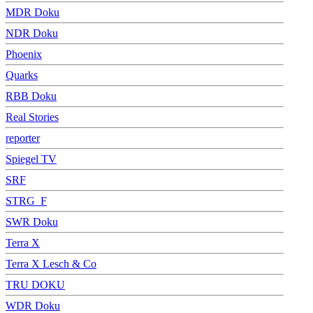
MDR Doku
NDR Doku
Phoenix
Quarks
RBB Doku
Real Stories
reporter
Spiegel TV
SRF
STRG_F
SWR Doku
Terra X
Terra X Lesch & Co
TRU DOKU
WDR Doku