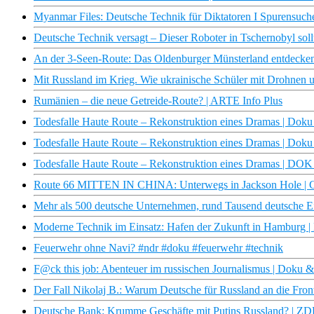
Myanmar Files: Deutsche Technik für Diktatoren I Spurensuche 
Deutsche Technik versagt – Dieser Roboter in Tschernobyl soll
An der 3-Seen-Route: Das Oldenburger Münsterland entdecken
Mit Russland im Krieg. Wie ukrainische Schüler mit Drohnen u
Rumänien – die neue Getreide-Route? | ARTE Info Plus
Todesfalle Haute Route – Rekonstruktion eines Dramas | Do
Todesfalle Haute Route – Rekonstruktion eines Dramas | Do
Todesfalle Haute Route – Rekonstruktion eines Dramas | DOK
Route 66 MITTEN IN CHINA: Unterwegs in Jackson Hole | G
Mehr als 500 deutsche Unternehmen, rund Tausend deutsche Ei
Moderne Technik im Einsatz: Hafen der Zukunft in Hamburg 
Feuerwehr ohne Navi? #ndr #doku #feuerwehr #technik
F@ck this job: Abenteuer im russischen Journalismus | Doku
Der Fall Nikolaj B.: Warum Deutsche für Russland an die Front
Deutsche Bank: Krumme Geschäfte mit Putins Russland? | Z