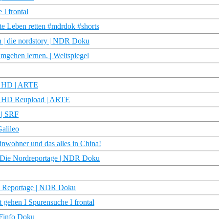
I frontal
te Leben retten #mdrdok #shorts
 | die nordstory | NDR Doku
mgehen lernen. | Weltspiegel
ku HD | ARTE
ku HD Reupload | ARTE
 | SRF
alileo
nwohner und das alles in China!
| Die Nordreportage | NDR Doku
 & Reportage | NDR Doku
 gehen I Spurensuche I frontal
DFinfo Doku