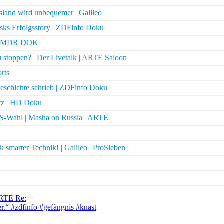
sland wird unbequemer | Galileo
sks Erfolgsstory | ZDFinfo Doku
ng | MDR DOK
u stoppen? | Der Livetalk | ARTE Saloon
rts
Geschichte schrieb | ZDFinfo Doku
 | HD Doku
 US-Wahl | Masha on Russia | ARTE
 smarter Technik! | Galileo | ProSieben
ARTE Re:
r.“ #zdfinfo #gefängnis #knast