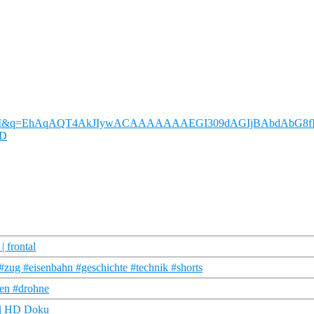
L9W5I&q=EhAqAQT4AkJIywACAAAAAAAEGI309dAGIjBAbdAbG8fI
FD
 frontal
ug #eisenbahn #geschichte #technik #shorts
en #drohne
| HD Doku