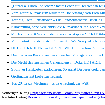
„Bürger aus unfreundlichem Staat“: Leben für Deutsche in Rus
Vom Technik-Freak zum Milliardär: Die Anfänge von Elon Mu
Technik, Tiere, Sensationen – Die Landwirtschaftsausstellu
Klimarettung ohne Verzicht:Ist die Klimakrise durch Technik z
Mit Technik statt Verzicht die Klimakrise stoppen? | ARTE #sho
Von Sputnik und der ersten Frau im All: Wie Sowjet-Technik 
HUBSCHRAUBER der BUNDESWEHR – Technik & Einsatz
Die bizarrsten Reaktionen der russischen Propaganda auf die
Die Macht des russischen Geheimdiensts | Doku HD | ARTE
Strom- & Heizkosten explodieren: So sparst Du bares Geld dank
Großmütter mit Liebe zur Technik
Top 20: Crazy Machines – Größte Technik der Welt!
Vorheriger Beitrag
Prags vietnamesische Community startet durch | 
Nächster Beitrag
Roomtour im Knast: „...bisschen Jugendherberge hie