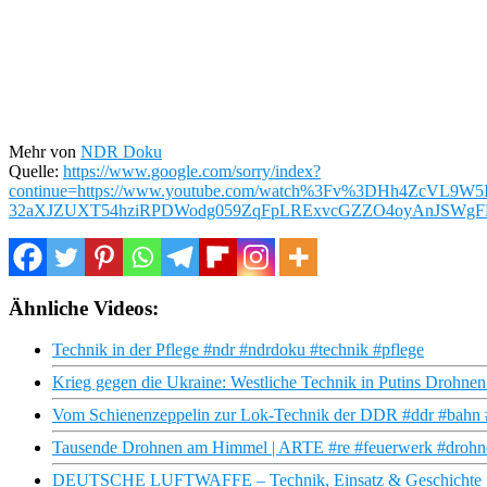
Mehr von
NDR Doku
Quelle:
https://www.google.com/sorry/index?
continue=https://www.youtube.com/watch%3Fv%3DHh4ZcV
32aXJZUXT54hziRPDWodg059ZqFpLRExvcGZZO4oyAnJSWg
Ähnliche Videos:
Technik in der Pflege #ndr #ndrdoku #technik #pflege
Krieg gegen die Ukraine: Westliche Technik in Putins Drohnen |
Vom Schienenzeppelin zur Lok-Technik der DDR #ddr #bahn #z
Tausende Drohnen am Himmel | ARTE #re #feuerwerk #drohn
DEUTSCHE LUFTWAFFE – Technik, Einsatz & Geschichte 