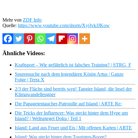
Mehr von
ZDF Info
Quelle:
https://www.youtube.com/shorts/XyjJvkJJKow
Ähnliche Videos:
Kraftsport – Wie gefährlich ist falsches Training? | STRG_F
Spurensuche nach dem legendären König Artus | Ganze
Folge | Terra X
2/3 der Fläche sind bereits weg! Tangier Island, die Insel der
Klimawandelleugner
Die Papageientaucher-Patrouille auf Island | ARTE Re:
Die Tricks der Influencer: Was steckt hinter dem Hype um
Island? | Weltspiegel Doku | Teil 1
Island: Land aus Feuer und Eis | Mit offenen Karten | ARTE
Island: Was steckt hinter dem Touristen-Boom?