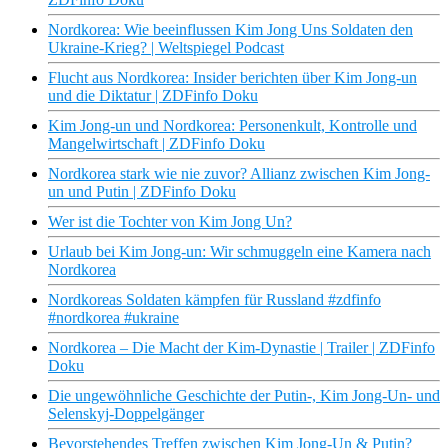
Nordkorea: Wie beeinflussen Kim Jong Uns Soldaten den
Ukraine-Krieg? | Weltspiegel Podcast
Flucht aus Nordkorea: Insider berichten über Kim Jong-un
und die Diktatur | ZDFinfo Doku
Kim Jong-un und Nordkorea: Personenkult, Kontrolle und
Mangelwirtschaft | ZDFinfo Doku
Nordkorea stark wie nie zuvor? Allianz zwischen Kim Jong-
un und Putin | ZDFinfo Doku
Wer ist die Tochter von Kim Jong Un?
Urlaub bei Kim Jong-un: Wir schmuggeln eine Kamera nach
Nordkorea
Nordkoreas Soldaten kämpfen für Russland #zdfinfo
#nordkorea #ukraine
Nordkorea – Die Macht der Kim-Dynastie | Trailer | ZDFinfo
Doku
Die ungewöhnliche Geschichte der Putin-, Kim Jong-Un- und
Selenskyj-Doppelgänger
Bevorstehendes Treffen zwischen Kim Jong-Un & Putin?