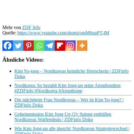
Mehr von
ZDF Info
Quelle:
https://www.youtube.com/shorts/omM6opPT-lM
Ähnliche Videos:
Kim Yo-jong – Nordkoreas heimliche Herrscherin | ZDFinfo
Doku
Nordkorea: So bezahlt Kim Jong-un seine Atombomben
#ZDFinfo #Nordkorea #Atombome
Die mächtigste Frau Nordkoreas – Wer ist Kim Yo-jong? |
ZDFinfo Doku
Geheimmission Kim Jong Un (2): Spione enthüllen
Nordkoreas Waffendeals | ZDFinfo Doku
Wie Kim Jong-un alle täuscht: Nordkoreas Strategiewechsel |
ZDFinfo Doku