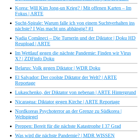
Korea: Will Kim Jong-un Krieg? | Mit offenen Karten – Im
Fokus | ARTE
Sucht-Spirale: Warum falle ich von einem Suchtverhalten ins
nächste? I Was macht uns abhängig? #1
Nadia Comăneci – Die Turnerin und der Diktator | Doku HD
Reupload | ARTE
Im Wettlauf gegen die nächste Pandemie: Finden wir Virus
X? | ZDFinfo Doku
Belarus: Volk gegen Diktator | WDR Doku
El Salvador: Der coolste Diktator der Welt? | ARTE
Reportage
Lukaschenko, der Diktator von nebenan | ARTE Hintergrund
Nicaragua: Diktator gegen Kirche | ARTE Reportage
Nordkoreas Psychoterror an der Grenze zu Südkorea |
Weltspiegel
Preppen: Bereit für die nächste Katastrophe I 37 Grad
Was wird die nächste Pandemie? | MDR WISSEN