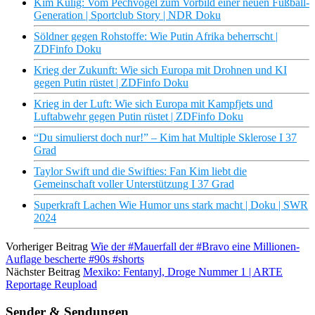
Kim Kulig: Vom Pechvogel zum Vorbild einer neuen Fußball-
Generation | Sportclub Story | NDR Doku
Söldner gegen Rohstoffe: Wie Putin Afrika beherrscht |
ZDFinfo Doku
Krieg der Zukunft: Wie sich Europa mit Drohnen und KI
gegen Putin rüstet | ZDFinfo Doku
Krieg in der Luft: Wie sich Europa mit Kampfjets und
Luftabwehr gegen Putin rüstet | ZDFinfo Doku
“Du simulierst doch nur!” – Kim hat Multiple Sklerose I 37
Grad
Taylor Swift und die Swifties: Fan Kim liebt die
Gemeinschaft voller Unterstützung I 37 Grad
Superkraft Lachen Wie Humor uns stark macht | Doku | SWR
2024
Vorheriger Beitrag
Wie der #Mauerfall der #Bravo eine Millionen-
Auflage bescherte #90s #shorts
Nächster Beitrag
Mexiko: Fentanyl, Droge Nummer 1 | ARTE
Reportage Reupload
Sender & Sendungen