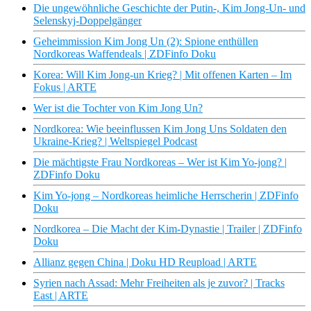
Die ungewöhnliche Geschichte der Putin-, Kim Jong-Un- und
Selenskyj-Doppelgänger
Geheimmission Kim Jong Un (2): Spione enthüllen
Nordkoreas Waffendeals | ZDFinfo Doku
Korea: Will Kim Jong-un Krieg? | Mit offenen Karten – Im
Fokus | ARTE
Wer ist die Tochter von Kim Jong Un?
Nordkorea: Wie beeinflussen Kim Jong Uns Soldaten den
Ukraine-Krieg? | Weltspiegel Podcast
Die mächtigste Frau Nordkoreas – Wer ist Kim Yo-jong? |
ZDFinfo Doku
Kim Yo-jong – Nordkoreas heimliche Herrscherin | ZDFinfo
Doku
Nordkorea – Die Macht der Kim-Dynastie | Trailer | ZDFinfo
Doku
Allianz gegen China | Doku HD Reupload | ARTE
Syrien nach Assad: Mehr Freiheiten als je zuvor? | Tracks
East | ARTE