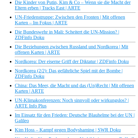
Die Kinder von Putin, Kim & Co – Wenn sie die Macht der
Eltern erben | Tracks East | ARTE
UN-Friedenstruppe: Zwischen den Fronten | Mit offenen
Karten – Im Fokus | ARTE
Die Bundeswehr in Mali: Scheitert die UN-Mission? |
ZDFinfo Doku
Die Beziehungen zwischen Russland und Nordkorea | Mit
offenen Karten | ARTE
Nordkorea: Der eiserne Griff der Diktatur | ZDFinfo Doku
Nordkorea (2/2): Das gefährliche Spiel mit der Bombe |
ZDFinfo Doku
China: Das Meer, die Macht und das (Un)Recht | Mit offenen
Karten | ARTE
UN-Klimakonferenzen: Noch sinnvoll oder wirkungslos? |
ARTE Info Plus
Im Einsatz für den Frieden: Deutsche Blauhelme bei der UN |
Galileo
Kim Hoss – Kampf gegen Bodyshaming | SWR Doku