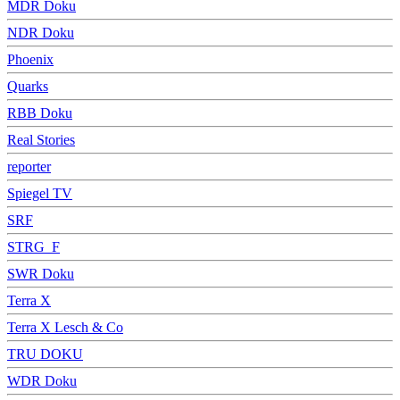
MDR Doku
NDR Doku
Phoenix
Quarks
RBB Doku
Real Stories
reporter
Spiegel TV
SRF
STRG_F
SWR Doku
Terra X
Terra X Lesch & Co
TRU DOKU
WDR Doku