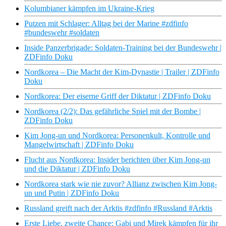
Kolumbianer kämpfen im Ukraine-Krieg
Putzen mit Schlager: Alltag bei der Marine #zdfinfo
#bundeswehr #soldaten
Inside Panzerbrigade: Soldaten-Training bei der Bundeswehr |
ZDFinfo Doku
Nordkorea – Die Macht der Kim-Dynastie | Trailer | ZDFinfo
Doku
Nordkorea: Der eiserne Griff der Diktatur | ZDFinfo Doku
Nordkorea (2/2): Das gefährliche Spiel mit der Bombe |
ZDFinfo Doku
Kim Jong-un und Nordkorea: Personenkult, Kontrolle und
Mangelwirtschaft | ZDFinfo Doku
Flucht aus Nordkorea: Insider berichten über Kim Jong-un
und die Diktatur | ZDFinfo Doku
Nordkorea stark wie nie zuvor? Allianz zwischen Kim Jong-
un und Putin | ZDFinfo Doku
Russland greift nach der Arktis #zdfinfo #Russland #Arktis
Erste Liebe, zweite Chance: Gabi und Mirek kämpfen für ihr