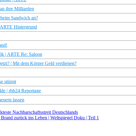
n ihre Milliarden
 beim Sandwich an?
| ARTE Hintergrund
and!
talk | ARTE Re: Saloon
jetzt? | Mit dem Körper Geld verdienen?
e stürmt
alde | rbb24 Reportage
heuern lassen
ckteste Nachbarschaftsstreit Deutschlands
Brand zurück ins Leben | Weltspiegel Doku | Teil 1