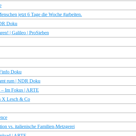
e
nschen jetzt 6 Tage die Woche #arbeiten.
NDR Doku
en! | Galileo | ProSieben
Finfo Doku
kommt rum | NDR Doku
n – Im Fokus | ARTE
ra X Lesch & Co
ence
on vs. italienische Familien-Metzgerei
upload | ARTE