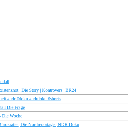
andall
istenznot | Die Story | Kontrovers | BR24
heit #ndr #doku #ndrdoku #shorts
ts I Die Frage
 – Die Woche
Bürokratie | Die Nordreportage | NDR Doku