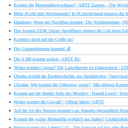
Kommt die Massenüberwachung? | ARTE Europa – Die Woch
Mehr #Geld statt Wochenende? In #Griechenland können die Me
Hamburg: Wenn der Nachtbus kommt | Die Nordreportage | 
Hier kommt ZEM: Dieser Sportflitzer säubert die Luft beim Fahr
Kommt’s doch auf die Größe an?
Die Gaspreisbremse kommt! 💰
Die A380 kommt zurück | ARTE Re:
Woher kommt Corona? Die Labortheorie im Faktencheck | ZD
Dibaba erzählt die Dorfgeschichte aus Steinkirchen | Yared 
Ukraine: Wie kommt die Offensive voran? | Mit offenen Karte
Kommt auf die dunkle Seite des Mondes! | Harald Lesch | Ter
Woher kommt die Gewalt? | Offene Ideen | ARTE
Auf die Art des Stresses kommt’s an. #quarks #gesundheit #sci
Kommt die wahre Mortadella wirklich aus Italien? Großprodukti
Woher kommt das Leben? | 42 – Die Antwort auf fast alles Re