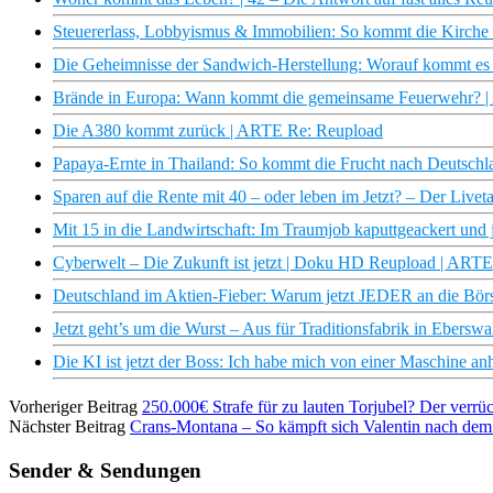
Steuererlass, Lobbyismus & Immobilien: So kommt die Kirche a
Die Geheimnisse der Sandwich-Herstellung: Worauf kommt es
Brände in Europa: Wann kommt die gemeinsame Feuerwehr? 
Die A380 kommt zurück | ARTE Re: Reupload
Papaya-Ernte in Thailand: So kommt die Frucht nach Deutschl
Sparen auf die Rente mit 40 – oder leben im Jetzt? – Der Live
Mit 15 in die Landwirtschaft: Im Traumjob kaputtgeackert und 
Cyberwelt – Die Zukunft ist jetzt | Doku HD Reupload | ARTE
Deutschland im Aktien-Fieber: Warum jetzt JEDER an die Börs
Jetzt geht’s um die Wurst – Aus für Traditionsfabrik in Ebersw
Die KI ist jetzt der Boss: Ich habe mich von einer Maschine an
Vorheriger Beitrag
250.000€ Strafe für zu lauten Torjubel? Der verrü
Nächster Beitrag
Crans-Montana – So kämpft sich Valentin nach dem 
Sender & Sendungen