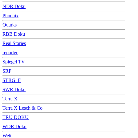
NDR Doku
Phoenix
Quarks
RBB Doku
Real Stories
reporter
Spiegel TV
SRF
STRG_F
SWR Doku
Terra X
Terra X Lesch & Co
TRU DOKU
WDR Doku
Welt