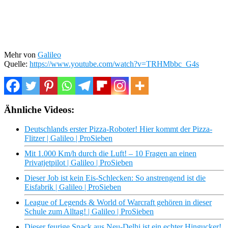
Mehr von
Galileo
Quelle:
https://www.youtube.com/watch?v=TRHMbbc_G4s
Ähnliche Videos:
Deutschlands erster Pizza-Roboter! Hier kommt der Pizza-
Flitzer | Galileo | ProSieben
Mit 1.000 Km/h durch die Luft! – 10 Fragen an einen
Privatjetpilot | Galileo | ProSieben
Dieser Job ist kein Eis-Schlecken: So anstrengend ist die
Eisfabrik | Galileo | ProSieben
League of Legends & World of Warcraft gehören in dieser
Schule zum Alltag! | Galileo | ProSieben
Dieser feurige Snack aus Neu-Delhi ist ein echter Hingucker!