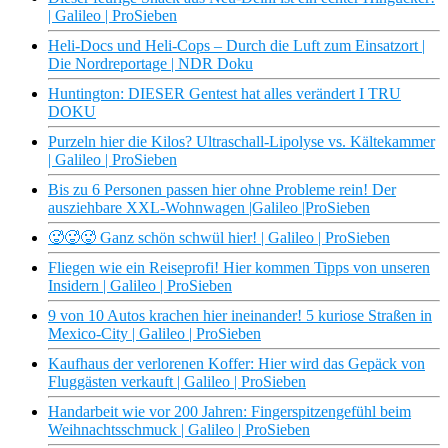
| Galileo | ProSieben
Heli-Docs und Heli-Cops – Durch die Luft zum Einsatzort |
Die Nordreportage | NDR Doku
Huntington: DIESER Gentest hat alles verändert I TRU
DOKU
Purzeln hier die Kilos? Ultraschall-Lipolyse vs. Kältekammer
| Galileo | ProSieben
Bis zu 6 Personen passen hier ohne Probleme rein! Der
ausziehbare XXL-Wohnwagen |Galileo |ProSieben
🥵🥵🥵 Ganz schön schwül hier! | Galileo | ProSieben
Fliegen wie ein Reiseprofi! Hier kommen Tipps von unseren
Insidern | Galileo | ProSieben
9 von 10 Autos krachen hier ineinander! 5 kuriose Straßen in
Mexico-City | Galileo | ProSieben
Kaufhaus der verlorenen Koffer: Hier wird das Gepäck von
Fluggästen verkauft | Galileo | ProSieben
Handarbeit wie vor 200 Jahren: Fingerspitzengefühl beim
Weihnachtsschmuck | Galileo | ProSieben