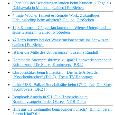
Über 99% der Bestellungen landen beim Kunden! 2 Tage als
Dabbawala in Mumbai | Galileo | ProSieben
4-Tage-Woche, Teilzeit & Remote-Work: Zukünftiges
Urlaubsfeeling beim arbeiten?| Galileo | ProSieben
12,8 Kilometer Gänge: Jan kommt im Wiener Untergrund an
seine Grenzen!| Galileo | ProSieben
🍉Harro kommt bei der Wassermelonenernte ins Schwitzen |
Galileo | ProSieben
Ist hier die Mitte des Universums? | Suzanna Randall
Kommt die Strompreisbremse zu spät? Handwerksbetriebe in
Existenznot | Die Story | Kontrovers | BR24
Chiropraktiker beim Einrenken – Die harte Arbeit der
„Knochenbrecher“ (Teil 2) | Focus TV Reportage
Inside USK: Polizei-Spezialkräfte beim G7-Gipfel | Die Story
| Kontrovers | BR24
Reupload: Angeln in SH: Die Hrubeschs beim
Brandungsangeln an der Ostsee | NDR Doku
Hilft uns die Leihmutter beim Kinderwunsch? | Bin ich bereit
für ein Kind? #11