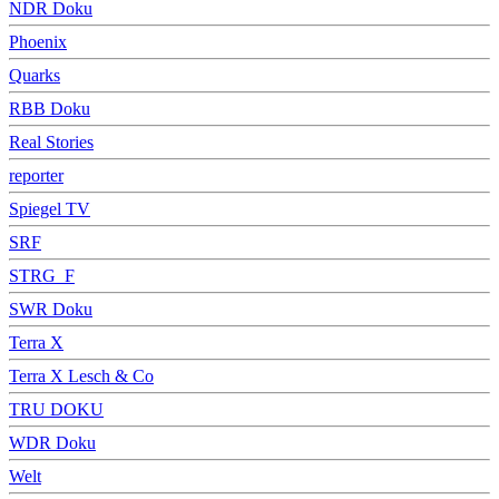
NDR Doku
Phoenix
Quarks
RBB Doku
Real Stories
reporter
Spiegel TV
SRF
STRG_F
SWR Doku
Terra X
Terra X Lesch & Co
TRU DOKU
WDR Doku
Welt