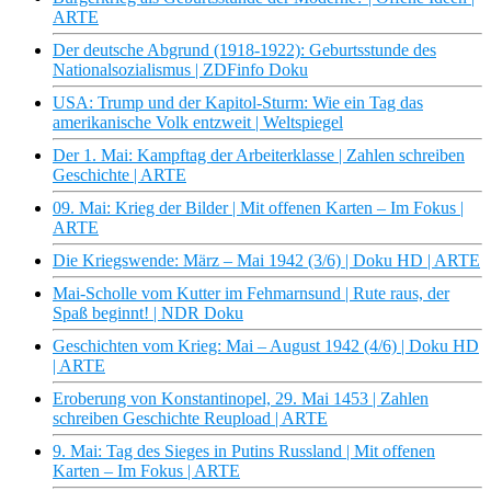
ARTE
Der deutsche Abgrund (1918-1922): Geburtsstunde des
Nationalsozialismus | ZDFinfo Doku
USA: Trump und der Kapitol-Sturm: Wie ein Tag das
amerikanische Volk entzweit | Weltspiegel
Der 1. Mai: Kampftag der Arbeiterklasse | Zahlen schreiben
Geschichte | ARTE
09. Mai: Krieg der Bilder | Mit offenen Karten – Im Fokus |
ARTE
Die Kriegswende: März – Mai 1942 (3/6) | Doku HD | ARTE
Mai-Scholle vom Kutter im Fehmarnsund | Rute raus, der
Spaß beginnt! | NDR Doku
Geschichten vom Krieg: Mai – August 1942 (4/6) | Doku HD
| ARTE
Eroberung von Konstantinopel, 29. Mai 1453 | Zahlen
schreiben Geschichte Reupload | ARTE
9. Mai: Tag des Sieges in Putins Russland | Mit offenen
Karten – Im Fokus | ARTE