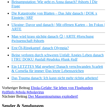
Beinamputation: Wie geht es Anna danach? #shorts I Die
Frage
Die Katastrophe von Blatten – Das Jahr danach | DOK x
Einstein | SRF
Ukraine: Davor und danach | Mit offenen Karten – Im Fokus |
ARTE
Man wird krass süchtig danach 😏 | ARTE #forschung
#wissenschaft #shorts
Erst Öl-Ringkampf, danach Olympia?
Beine verloren durch schweren Unfall: Angies Leben danach
I TRU DOKU #unfall #trudoku #funk #zdf
Ein LETZTES Mal gesehen! Danach verschwanden Scarlett
& Cornelia für immer |Das letzte Lebenszeichen
Das Trauma danach: Ich kann nicht mehr richtig arbeiten!
Vorheriger Beitrag
Ebola-Gefahr: Sie leben von Flughunden
#zdfinfo #ebola #ebolavirus
Nächster Beitrag
Der Massentourismus explodiert!
Sender & Sendungen