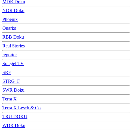
MDR Doku
NDR Doku
Phoenix
Quarks
RBB Doku
Real Stories
reporter
Spiegel TV
SRF
STRG_F
SWR Doku
Terra X
Terra X Lesch & Co
TRU DOKU
WDR Doku