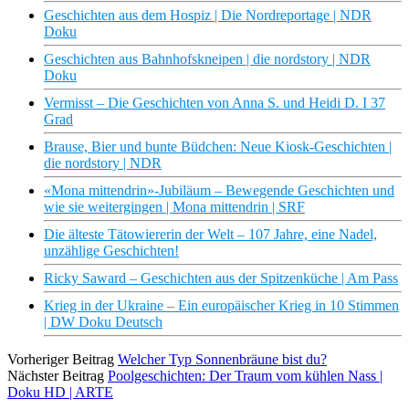
Geschichten aus dem Hospiz | Die Nordreportage | NDR
Doku
Geschichten aus Bahnhofskneipen | die nordstory | NDR
Doku
Vermisst – Die Geschichten von Anna S. und Heidi D. I 37
Grad
Brause, Bier und bunte Büdchen: Neue Kiosk-Geschichten |
die nordstory | NDR
«Mona mittendrin»-Jubiläum – Bewegende Geschichten und
wie sie weitergingen | Mona mittendrin | SRF
Die älteste Tätowiererin der Welt – 107 Jahre, eine Nadel,
unzählige Geschichten!
Ricky Saward – Geschichten aus der Spitzenküche | Am Pass
Krieg in der Ukraine – Ein europäischer Krieg in 10 Stimmen
| DW Doku Deutsch
Vorheriger Beitrag
Welcher Typ Sonnenbräune bist du?
Nächster Beitrag
Poolgeschichten: Der Traum vom kühlen Nass |
Doku HD | ARTE