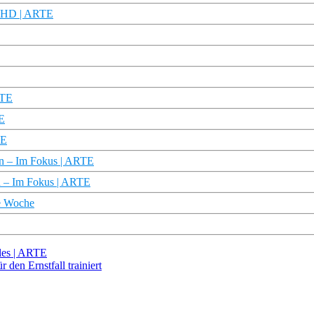
ku HD | ARTE
RTE
E
TE
en – Im Fokus | ARTE
n – Im Fokus | ARTE
e Woche
lles | ARTE
 den Ernstfall trainiert