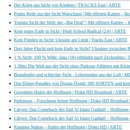
Der Krieg aus Sicht von Kindern | TRACKS East | ARTE
Putins Rede aus der Sicht Warschaus | Mit offenen Karten – I
Trumps Sicht der Welt: der „Big Deal“ | Mit offenen Karten –
Kein gutes Ende in Sicht | High School Radical (2/4) | ARTE
Kein Frieden in Sicht: Ukraine am Limit | Tracks East | ARTE
Drei Jahre Flucht und kein Ende in Sicht? Ukrainer zwische
1 % Sicht, 100 % Wille: Jana (18) erblindet nach Zeckenbis
1,30m: Die Welt aus der Sicht eines Parkour-Athleten mit Kle
Brandopfer und schlechte Sicht · Lebensretter aus der Luft 
Das Döner-Paradies von Dogan Özgül: 300 SORTEN und kein 
Georgiens Hafen der Hoffnung | Doku HD Reupload | ARTE
Parkinson – Forschung bringt Hoffnung | Doku HD Reupload
Libyen: Das Comeback des Saif Al Islam Gaddafi – Hoffnung
Libyen: Das Comeback des Saif Al Islam Gaddafi – Hoffnung
Katanga Nation – Hafen der Hoffnung | Doku HD | ARTE