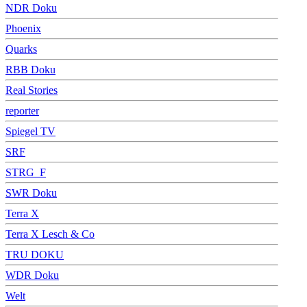
NDR Doku
Phoenix
Quarks
RBB Doku
Real Stories
reporter
Spiegel TV
SRF
STRG_F
SWR Doku
Terra X
Terra X Lesch & Co
TRU DOKU
WDR Doku
Welt