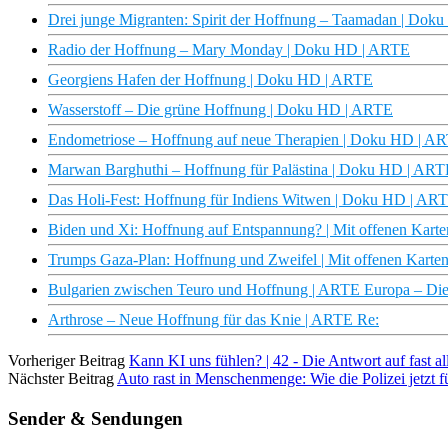
Drei junge Migranten: Spirit der Hoffnung – Taamadan | Do
Radio der Hoffnung – Mary Monday | Doku HD | ARTE
Georgiens Hafen der Hoffnung | Doku HD | ARTE
Wasserstoff – Die grüne Hoffnung | Doku HD | ARTE
Endometriose – Hoffnung auf neue Therapien | Doku HD | A
Marwan Barghuthi – Hoffnung für Palästina | Doku HD | ART
Das Holi-Fest: Hoffnung für Indiens Witwen | Doku HD | AR
Biden und Xi: Hoffnung auf Entspannung? | Mit offenen Kart
Trumps Gaza-Plan: Hoffnung und Zweifel | Mit offenen Karte
Bulgarien zwischen Teuro und Hoffnung | ARTE Europa – Di
Arthrose – Neue Hoffnung für das Knie | ARTE Re:
Vorheriger Beitrag
Kann KI uns fühlen? | 42 - Die Antwort auf fast a
Nächster Beitrag
Auto rast in Menschenmenge: Wie die Polizei jetzt für
Sender & Sendungen