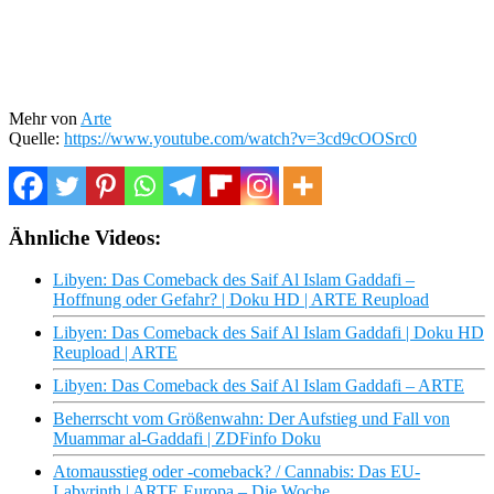
Mehr von
Arte
Quelle:
https://www.youtube.com/watch?v=3cd9cOOSrc0
Ähnliche Videos:
Libyen: Das Comeback des Saif Al Islam Gaddafi –
Hoffnung oder Gefahr? | Doku HD | ARTE Reupload
Libyen: Das Comeback des Saif Al Islam Gaddafi | Doku HD
Reupload | ARTE
Libyen: Das Comeback des Saif Al Islam Gaddafi – ARTE
Beherrscht vom Größenwahn: Der Aufstieg und Fall von
Muammar al-Gaddafi | ZDFinfo Doku
Atomausstieg oder -comeback? / Cannabis: Das EU-
Labyrinth | ARTE Europa – Die Woche