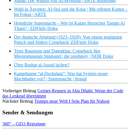
Sudan: Die Waisen von Al-Mygoma | ARTE Reportage
Wahl in Ägypten: Al-Sisi und die Krise | Mit offenen Karten –
Im Fokus | ARTE
Heimliche Supermacht – Wer ist Katars Herrscher Tamim Al
Thani? | ZDFinfo Doku
Der deutsche Abgrund (1923–1928): Von einem geplatzten
Putsch und Hitlers Comeback| ZDFinfo Doku
Trotz Baustopp und Datenklau: Comeback fürs
Meeresmuseum Stralsund | die nordstory | NDR Doku
Über Bashar al-Assad lachen?
Kampfname “al-Dschulani”: Was hat Syriens neuer
Machthaber vor? | Spurensuche | frontal
Vorheriger Beitrag
Geister-Rennen in Abu Dhabi: Wenn der Code
das Lenkrad übernimmt
Nächster Beitrag
Trumps neue Welt I Sein Plan für Nahost
Sender & Sendungen
360° – GEO Reportage