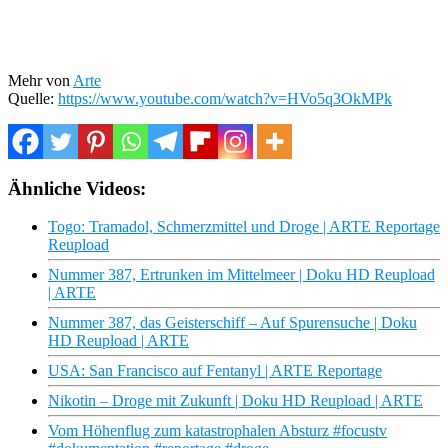
Mehr von
Arte
Quelle:
https://www.youtube.com/watch?v=HVo5q3OkMPk
Ähnliche Videos:
Togo: Tramadol, Schmerzmittel und Droge | ARTE Reportage
Reupload
Nummer 387, Ertrunken im Mittelmeer | Doku HD Reupload
| ARTE
Nummer 387, das Geisterschiff – Auf Spurensuche | Doku
HD Reupload | ARTE
USA: San Francisco auf Fentanyl | ARTE Reportage
Nikotin – Droge mit Zukunft | Doku HD Reupload | ARTE
Vom Höhenflug zum katastrophalen Absturz #focustv