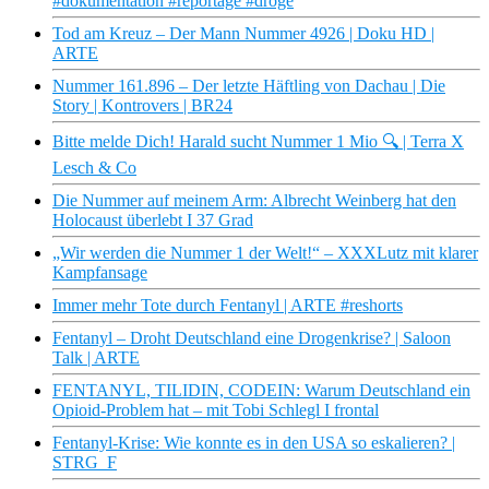
#dokumentation #reportage #droge
Tod am Kreuz – Der Mann Nummer 4926 | Doku HD |
ARTE
Nummer 161.896 – Der letzte Häftling von Dachau | Die
Story | Kontrovers | BR24
Bitte melde Dich! Harald sucht Nummer 1 Mio 🔍 | Terra X
Lesch & Co
Die Nummer auf meinem Arm: Albrecht Weinberg hat den
Holocaust überlebt I 37 Grad
„Wir werden die Nummer 1 der Welt!“ – XXXLutz mit klarer
Kampfansage
Immer mehr Tote durch Fentanyl | ARTE #reshorts
Fentanyl – Droht Deutschland eine Drogenkrise? | Saloon
Talk | ARTE
FENTANYL, TILIDIN, CODEIN: Warum Deutschland ein
Opioid-Problem hat – mit Tobi Schlegl I frontal
Fentanyl-Krise: Wie konnte es in den USA so eskalieren? |
STRG_F