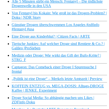
Alle 5 Minuten stirbt ein Mensch: Fentanyl – Die tödlichste
Drogenwelle in den USA
Von Fentanyl bis Kokain: Wie groß ist das Drogen-Problem? |
Doku | NDR Story
Günstige Drogen überschwemmen Los Angeles #zdfinfo
#fentanyl #usa
Eine Droge aus Kinderblut? | Citizen Facts | ARTE
Tierische Junkies: Auf welcher Droge sind Rentiere & Co.? |
Galileo |ProSieben
Medizin oder Droge: Wie wirkt das Gift der Bufo-Kröte? |
STRG_F
Captagon: Das Comeback einer Droge I Spurensuche I
frontal
„Politik ist eine Droge“ – Merkels letzte Amtszeit | Preview
KOFFEIN ENTZUG vs. MEGA-DOSIS: Alltags-DROGE
Kaffee | JENKE. Experiment
Droge Social Media: So abhängig machen uns Likes |
ZDFinfo Doku