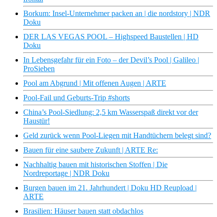
Borkum: Insel-Unternehmer packen an | die nordstory | NDR
Doku
DER LAS VEGAS POOL – Highspeed Baustellen | HD
Doku
In Lebensgefahr für ein Foto – der Devil’s Pool | Galileo |
ProSieben
Pool am Abgrund | Mit offenen Augen | ARTE
Pool-Fail und Geburts-Trip #shorts
China’s Pool-Siedlung: 2,5 km Wasserspaß direkt vor der
Haustür!
Geld zurück wenn Pool-Liegen mit Handtüchern belegt sind?
Bauen für eine saubere Zukunft | ARTE Re:
Nachhaltig bauen mit historischen Stoffen | Die
Nordreportage | NDR Doku
Burgen bauen im 21. Jahrhundert | Doku HD Reupload |
ARTE
Brasilien: Häuser bauen statt obdachlos