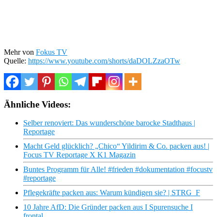
Mehr von
Fokus TV
Quelle:
https://www.youtube.com/shorts/daDOLZzaOTw
Ähnliche Videos:
Selber renoviert: Das wunderschöne barocke Stadthaus |
Reportage
Macht Geld glücklich? „Chico“ Yildirim & Co. packen aus! |
Focus TV Reportage X K1 Magazin
Buntes Programm für Alle! #frieden #dokumentation #focustv
#reportage
Pflegekräfte packen aus: Warum kündigen sie? | STRG_F
10 Jahre AfD: Die Gründer packen aus I Spurensuche I
frontal