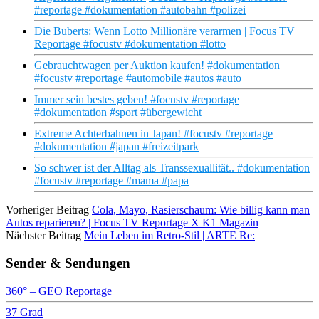
#reportage #dokumentation #autobahn #polizei
Die Buberts: Wenn Lotto Millionäre verarmen | Focus TV
Reportage #focustv #dokumentation #lotto
Gebrauchtwagen per Auktion kaufen! #dokumentation
#focustv #reportage #automobile #autos #auto
Immer sein bestes geben! #focustv #reportage
#dokumentation #sport #übergewicht
Extreme Achterbahnen in Japan! #focustv #reportage
#dokumentation #japan #freizeitpark
So schwer ist der Alltag als Transsexuallität.. #dokumentation
#focustv #reportage #mama #papa
Vorheriger Beitrag
Cola, Mayo, Rasierschaum: Wie billig kann man
Autos reparieren? | Focus TV Reportage X K1 Magazin
Nächster Beitrag
Mein Leben im Retro-Stil | ARTE Re:
Sender & Sendungen
360° – GEO Reportage
37 Grad