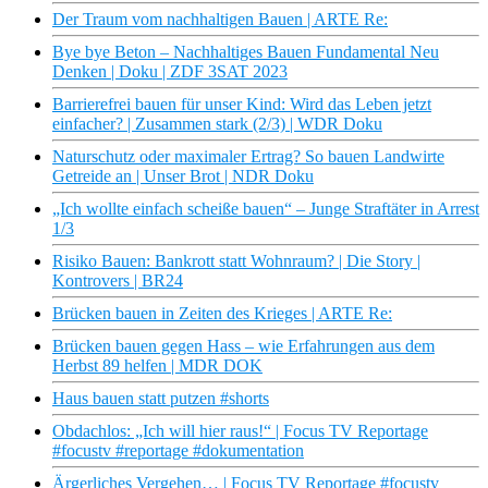
Der Traum vom nachhaltigen Bauen | ARTE Re:
Bye bye Beton – Nachhaltiges Bauen Fundamental Neu
Denken | Doku | ZDF 3SAT 2023
Barrierefrei bauen für unser Kind: Wird das Leben jetzt
einfacher? | Zusammen stark (2/3) | WDR Doku
Naturschutz oder maximaler Ertrag? So bauen Landwirte
Getreide an | Unser Brot | NDR Doku
„Ich wollte einfach scheiße bauen“ – Junge Straftäter in Arrest
1/3
Risiko Bauen: Bankrott statt Wohnraum? | Die Story |
Kontrovers | BR24
Brücken bauen in Zeiten des Krieges | ARTE Re:
Brücken bauen gegen Hass – wie Erfahrungen aus dem
Herbst 89 helfen | MDR DOK
Haus bauen statt putzen #shorts
Obdachlos: „Ich will hier raus!“ | Focus TV Reportage
#focustv #reportage #dokumentation
Ärgerliches Vergehen… | Focus TV Reportage #focustv