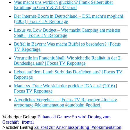
Was macht uns wirklich glücklich? Frank Seibert über
Erfüllung in Gen Y & Z I 37 Grad
Der Internet-Boom in Deutschland – DSL macht’s möglich!
(2002) | Focus TV Reportage
Luxus vs. Low Budget – Wie macht Camping am meisten
Spaß? | Focus TV Reportage
Büffel in Bayern: Was macht Büffel so besonders? | Focus
TV Reportage
Vorurteile im Frauenfußball: Wie sieht die Realität in der 2.
Bundesliga aus? | Focus TV Reportage
Leben auf dem Land: Stirbt das Dorfleben aus? | Focus TV
Reportage
Mann vs. Frau: Wie sieht der perfekte JGA aus? (2016) |
Focus TV Reportage
Ärgerliches Vergehen… | Focus TV Reportage #focustv
#reportage #dokumentation #autobahn #polizei
Vorheriger Beitrag
Enhanced Games: So wird Doping zum
Geschäft | frontal
Nächster Beitrag
Zu spät zur Anschlussprüfung! #dokumentation