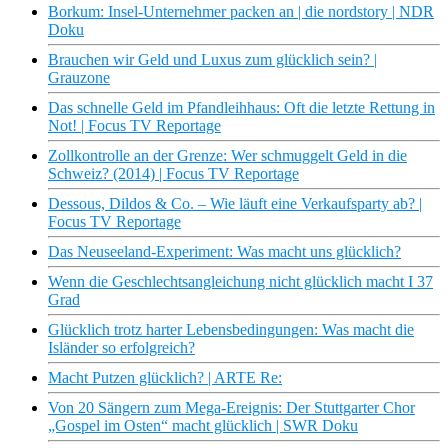
Borkum: Insel-Unternehmer packen an | die nordstory | NDR
Doku
Brauchen wir Geld und Luxus zum glücklich sein? |
Grauzone
Das schnelle Geld im Pfandleihhaus: Oft die letzte Rettung in
Not! | Focus TV Reportage
Zollkontrolle an der Grenze: Wer schmuggelt Geld in die
Schweiz? (2014) | Focus TV Reportage
Dessous, Dildos & Co. – Wie läuft eine Verkaufsparty ab? |
Focus TV Reportage
Das Neuseeland-Experiment: Was macht uns glücklich?
Wenn die Geschlechtsangleichung nicht glücklich macht I 37
Grad
Glücklich trotz harter Lebensbedingungen: Was macht die
Isländer so erfolgreich?
Macht Putzen glücklich? | ARTE Re:
Von 20 Sängern zum Mega-Ereignis: Der Stuttgarter Chor
„Gospel im Osten“ macht glücklich | SWR Doku