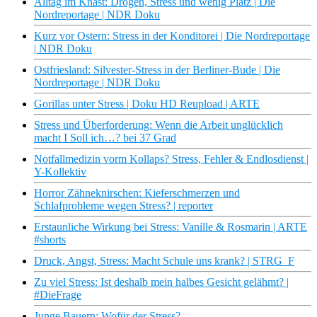
Alltag im Knast: Drogen, Stress und wenig Platz | Die
Nordreportage | NDR Doku
Kurz vor Ostern: Stress in der Konditorei | Die Nordreportage
| NDR Doku
Ostfriesland: Silvester-Stress in der Berliner-Bude | Die
Nordreportage | NDR Doku
Gorillas unter Stress | Doku HD Reupload | ARTE
Stress und Überforderung: Wenn die Arbeit unglücklich
macht I Soll ich…? bei 37 Grad
Notfallmedizin vorm Kollaps? Stress, Fehler & Endlosdienst |
Y-Kollektiv
Horror Zähneknirschen: Kieferschmerzen und
Schlafprobleme wegen Stress? | reporter
Erstaunliche Wirkung bei Stress: Vanille & Rosmarin | ARTE
#shorts
Druck, Angst, Stress: Macht Schule uns krank? | STRG_F
Zu viel Stress: Ist deshalb mein halbes Gesicht gelähmt? |
#DieFrage
Junge Bauern: Wofür der Stress?