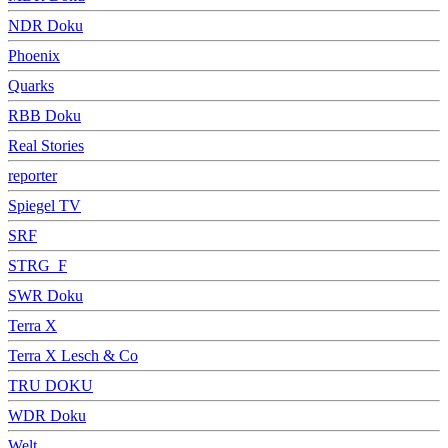
NDR Doku
Phoenix
Quarks
RBB Doku
Real Stories
reporter
Spiegel TV
SRF
STRG_F
SWR Doku
Terra X
Terra X Lesch & Co
TRU DOKU
WDR Doku
Welt