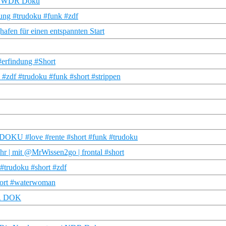
A | WDR Doku
ung #trudoku #funk #zdf
afen für einen entspannten Start
#erfindung #Short
#zdf #trudoku #funk #short #strippen
 DOKU #love #rente #short #funk #trudoku
r | mit @MrWissen2go | frontal #short
trudoku #short #zdf
hort #waterwoman
DR DOK