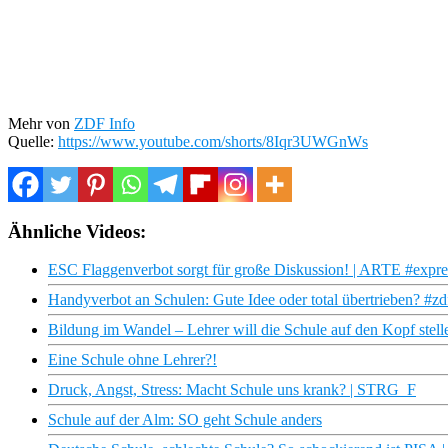
Mehr von
ZDF Info
Quelle:
https://www.youtube.com/shorts/8Iqr3UWGnWs
Ähnliche Videos:
ESC Flaggenverbot sorgt für große Diskussion! | ARTE #expre
Handyverbot an Schulen: Gute Idee oder total übertrieben? #zd
Bildung im Wandel – Lehrer will die Schule auf den Kopf stell
Eine Schule ohne Lehrer?!
Druck, Angst, Stress: Macht Schule uns krank? | STRG_F
Schule auf der Alm: SO geht Schule anders