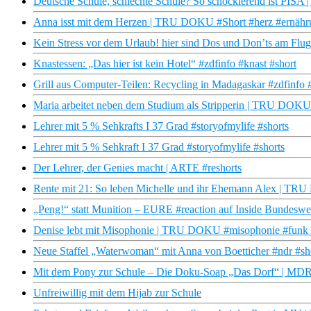
Deutsche Schule, schlechte Schule? So schockierend ist PIS
Anna isst mit dem Herzen | TRU DOKU #Short #herz #ernähr
Kein Stress vor dem Urlaub! hier sind Dos und Don’ts am Flugh
Knastessen: „Das hier ist kein Hotel“ #zdfinfo #knast #short
Grill aus Computer-Teilen: Recycling in Madagaskar #zdfinfo 
Maria arbeitet neben dem Studium als Stripperin | TRU DOKU 
Lehrer mit 5 % Sehkrafts I 37 Grad #storyofmylife #shorts
Lehrer mit 5 % Sehkraft I 37 Grad #storyofmylife #shorts
Der Lehrer, der Genies macht | ARTE #reshorts
Rente mit 21: So leben Michelle und ihr Ehemann Alex | TRU
„Peng!“ statt Munition – EURE #reaction auf Inside Bundesweh
Denise lebt mit Misophonie | TRU DOKU #misophonie #funk #
Neue Staffel „Waterwoman“ mit Anna von Boetticher #ndr #s
Mit dem Pony zur Schule – Die Doku-Soap „Das Dorf“ | M
Unfreiwillig mit dem Hijab zur Schule