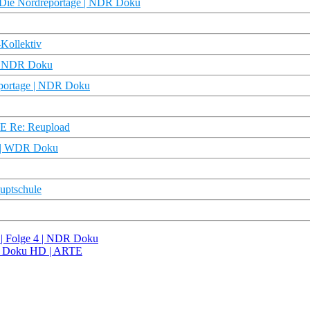
 | Die Nordreportage | NDR Doku
-Kollektiv
e | NDR Doku
dreportage | NDR Doku
RTE Re: Reupload
d? | WDR Doku
auptschule
it | Folge 4 | NDR Doku
e | Doku HD | ARTE