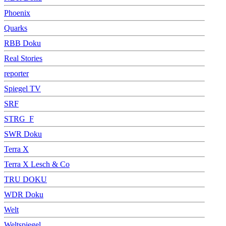
Phoenix
Quarks
RBB Doku
Real Stories
reporter
Spiegel TV
SRF
STRG_F
SWR Doku
Terra X
Terra X Lesch & Co
TRU DOKU
WDR Doku
Welt
Weltspiegel