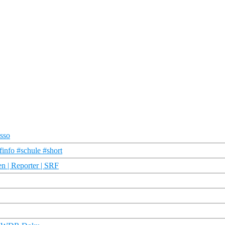
sso
finfo #schule #short
en | Reporter | SRF