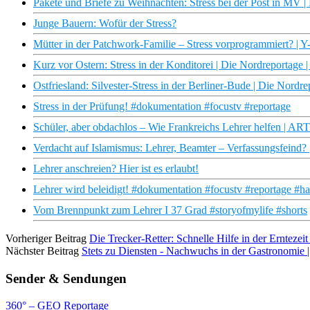
Pakete und Briefe zu Weihnachten: Stress bei der Post in MV
Junge Bauern: Wofür der Stress?
Mütter in der Patchwork-Familie – Stress vorprogrammiert? | Y
Kurz vor Ostern: Stress in der Konditorei | Die Nordreportag
Ostfriesland: Silvester-Stress in der Berliner-Bude | Die Nor
Stress in der Prüfung! #dokumentation #focustv #reportage
Schüler, aber obdachlos – Wie Frankreichs Lehrer helfen | A
Verdacht auf Islamismus: Lehrer, Beamter – Verfassungsfein
Lehrer anschreien? Hier ist es erlaubt!
Lehrer wird beleidigt! #dokumentation #focustv #reportage #h
Vom Brennpunkt zum Lehrer I 37 Grad #storyofmylife #shorts
Vorheriger Beitrag
Die Trecker-Retter: Schnelle Hilfe in der Ernteze
Nächster Beitrag
Stets zu Diensten - Nachwuchs in der Gastronomi
Sender & Sendungen
360° – GEO Reportage