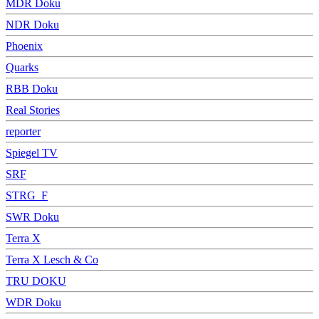
MDR Doku
NDR Doku
Phoenix
Quarks
RBB Doku
Real Stories
reporter
Spiegel TV
SRF
STRG_F
SWR Doku
Terra X
Terra X Lesch & Co
TRU DOKU
WDR Doku