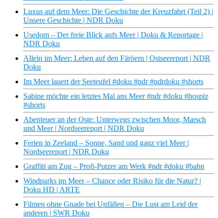
Luxus auf dem Meer: Die Geschichte der Kreuzfahrt (Teil 2) |
Unsere Geschichte | NDR Doku
Usedom – Der freie Blick aufs Meer | Doku & Reportage |
NDR Doku
Allein im Meer: Leben auf den Färöern | Ostseereport | NDR
Doku
Im Meer lauert der Seeteufel #doku #ndr #ndrdoku #shorts
Sabine möchte ein letztes Mal ans Meer #ndr #doku #hospiz
#shorts
Abenteuer an der Oste: Unterwegs zwischen Moor, Marsch
und Meer | Nordseereport | NDR Doku
Ferien in Zeeland – Sonne, Sand und ganz viel Meer |
Nordseereport | NDR Doku
Graffiti am Zug – Profi-Putzer am Werk #ndr #doku #bahn
Windparks im Meer – Chance oder Risiko für die Natur? |
Doku HD | ARTE
Filmen ohne Gnade bei Unfällen – Die Lust am Leid der
anderen | SWR Doku