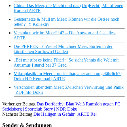
China: Das Meer, die Macht und das (Un)Recht | Mit offenen
Karten | ARTE
Geisternetze & Müll im Meer: Können wir die Ostsee noch
retten? | Y-Kollektiv
Versinken wir im Meer? | 42 – Die Antwort auf fast alles |
ARTE
Die PERFEKTE Welle! Münchner Meer: Surfen in der
künstlichen Surftown | Galileo
„Bei mir gibt es keine Filter!“: So sieht Yannis die Welt mit
Autismus I stark! bei 37 Grad
Mikroplastik im Meer – unsichtbar, aber auch ungefährlich? |
Doku HD Reupload | ARTE
Verschollen über dem Meer: Zwischen Verwirrung und Panik
| ZDFinfo Doku
Vorheriger Beitrag
Das Dorfderby: Blau Weiß Ramsloh gegen FC
Sedelsberg | Sportclub Story | NDR Doku
Nächster Beitrag
Die Halligen in Gefahr | ARTE Re:
Sender & Sendungen