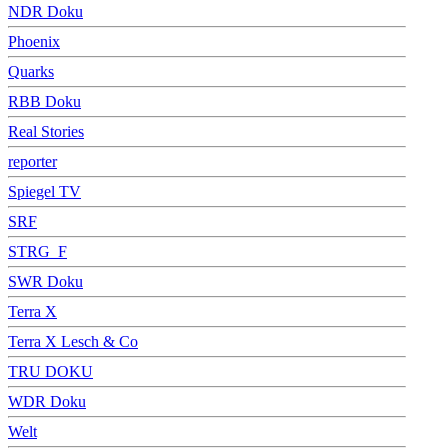
NDR Doku
Phoenix
Quarks
RBB Doku
Real Stories
reporter
Spiegel TV
SRF
STRG_F
SWR Doku
Terra X
Terra X Lesch & Co
TRU DOKU
WDR Doku
Welt