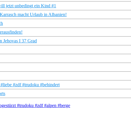
ll jetzt unbedingt ein Kind #1
h Karrasch macht Urlaub in Albanien!
ch
erausfinden!
en Jehovas I 37 Grad
s #liebe #zdf #trudoku #behindert
rts
bgestürzt #trudoku #zdf #alpen #berge