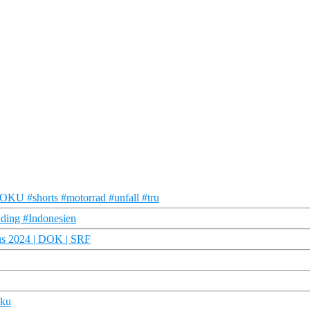
 DOKU #shorts #motorrad #unfall #tru
iding #Indonesien
us 2024 | DOK | SRF
oku