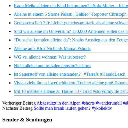
Kann Meike alleine ein Kind bekommen? I Solo Mutter – Ich wi
Alleine in einem 5 Sterne Palast: „Galileo“-Reporter Christop
Genossenschaft 3.0: Lieber gemeinsam stark, als alleine schwa
Sind wir alleine im Universum? 130.000 Antennen sollen das h
“Du stehst komplett alleine da”: Noahs Ausstieg aus den Zeug
Alleine aufs Klo? Nicht als Mama! #shorts
WG vs. alleine wohnen: Was ist besser?
Nicht alleine und trotzdem einsam? #shorts
Ist Sauerstoff von alleine entstanden? | #TerraX #HaraldLesch
Vivian zieht ihre schwerbehinderte Tochter alleine groß #short
Mit 10 meistens alleine zu Hause I 37 Grad #storyofmylife #sho
Vorheriger Beitrag
Abgestürzt in den Alpen #shorts #wanderunfall #a
Nächster Beitrag
Sollte man krank laufen gehen? #ykollektiv
Sender & Sendungen