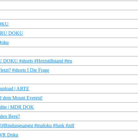
 DOKU
ß | TRU DOKU
 Doku
RU DOKU #shorts #Herzstillstand #tru
etzt? #shorts I Die Frage
eupload | ARTE
uf dem Mount Everest!
endite | MDR DOK
 den Berg?
#Bindungsangst #trudoku #funk #zdf
 SWR Doku