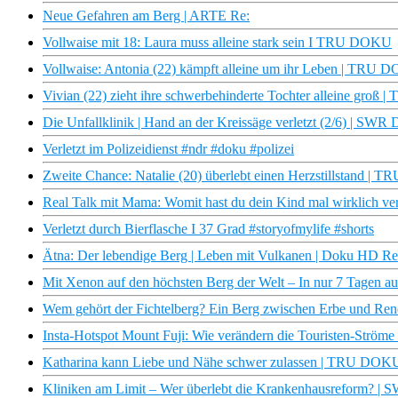
Neue Gefahren am Berg | ARTE Re:
Vollwaise mit 18: Laura muss alleine stark sein I TRU DOKU
Vollwaise: Antonia (22) kämpft alleine um ihr Leben | TRU
Vivian (22) zieht ihre schwerbehinderte Tochter alleine gro
Die Unfallklinik | Hand an der Kreissäge verletzt (2/6) | SWR
Verletzt im Polizeidienst #ndr #doku #polizei
Zweite Chance: Natalie (20) überlebt einen Herzstillstand | T
Real Talk mit Mama: Womit hast du dein Kind mal wirklich verl
Verletzt durch Bierflasche I 37 Grad #storyofmylife #shorts
Ätna: Der lebendige Berg | Leben mit Vulkanen | Doku HD R
Mit Xenon auf den höchsten Berg der Welt – In nur 7 Tagen a
Wem gehört der Fichtelberg? Ein Berg zwischen Erbe und R
Insta-Hotspot Mount Fuji: Wie verändern die Touristen-Ströme
Katharina kann Liebe und Nähe schwer zulassen | TRU DOKU
Kliniken am Limit – Wer überlebt die Krankenhausreform? |