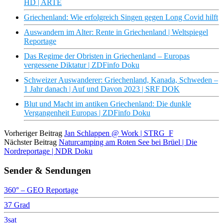
HD | ARTE
Griechenland: Wie erfolgreich Singen gegen Long Covid hilft
Auswandern im Alter: Rente in Griechenland | Weltspiegel
Reportage
Das Regime der Obristen in Griechenland – Europas
vergessene Diktatur | ZDFinfo Doku
Schweizer Auswanderer: Griechenland, Kanada, Schweden –
1 Jahr danach | Auf und Davon 2023 | SRF DOK
Blut und Macht im antiken Griechenland: Die dunkle
Vergangenheit Europas | ZDFinfo Doku
Vorheriger Beitrag
Jan Schlappen @ Work | STRG_F
Nächster Beitrag
Naturcamping am Roten See bei Brüel | Die
Nordreportage | NDR Doku
Sender & Sendungen
360° – GEO Reportage
37 Grad
3sat