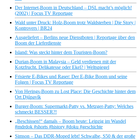
Der Internet-Boom in Deutschland – DSL macht’s möglich!
(2002) | Focus TV Reportage
Wald unter Druck: Holz-Boom trotz Waldsterben | Die Story |
Kontrovers | BR24
Ausgeliefert – Berlins neue Dienstboten | Reportage über den
Boom der Lieferdienste
Island: Was steckt hinter dem Touristen-Boom?
Durian-Boom in Malaysia – Geld verdienen mit der
Kotzfrucht. Delikatesse oder Ekel? | Weltspiegel
Frisierte E-Bikes und Raser: Der E-Bike Boom und seine
Folgen | Focus TV Reportage
Von Herings-Boom zu Lost Place: Die Geschichte hinter dem
Ort Djúpavík
Burger-Boom: Supermarkt-Patty vs. Metzger-Patty: Welches
schmeckt BESSER?!
„Beschissen!“ damals – Boom heute: Leipzig im Wandel
#mdrdok #shorts #history #doku #geschichte
Simson – Das DDR-Moped lebt! Schwalbe, S50 & der große