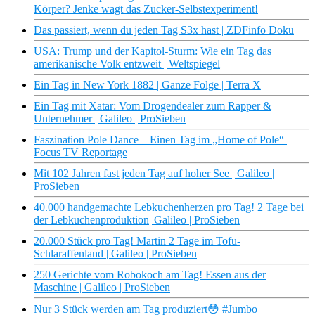
Körper? Jenke wagt das Zucker-Selbstexperiment!
Das passiert, wenn du jeden Tag S3x hast | ZDFinfo Doku
USA: Trump und der Kapitol-Sturm: Wie ein Tag das
amerikanische Volk entzweit | Weltspiegel
Ein Tag in New York 1882 | Ganze Folge | Terra X
Ein Tag mit Xatar: Vom Drogendealer zum Rapper &
Unternehmer | Galileo | ProSieben
Faszination Pole Dance – Einen Tag im „Home of Pole“ |
Focus TV Reportage
Mit 102 Jahren fast jeden Tag auf hoher See | Galileo |
ProSieben
40.000 handgemachte Lebkuchenherzen pro Tag! 2 Tage bei
der Lebkuchenproduktion| Galileo | ProSieben
20.000 Stück pro Tag! Martin 2 Tage im Tofu-
Schlaraffenland | Galileo | ProSieben
250 Gerichte vom Robokoch am Tag! Essen aus der
Maschine | Galileo | ProSieben
Nur 3 Stück werden am Tag produziert😳 #Jumbo