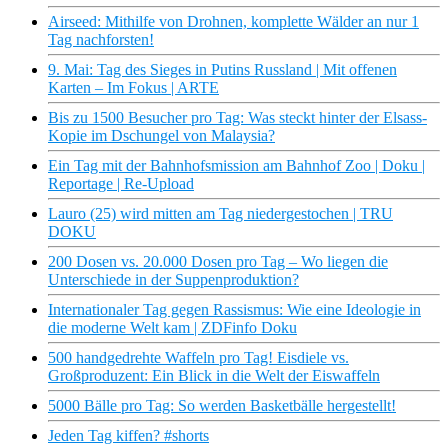
Airseed: Mithilfe von Drohnen, komplette Wälder an nur 1
Tag nachforsten!
9. Mai: Tag des Sieges in Putins Russland | Mit offenen
Karten – Im Fokus | ARTE
Bis zu 1500 Besucher pro Tag: Was steckt hinter der Elsass-
Kopie im Dschungel von Malaysia?
Ein Tag mit der Bahnhofsmission am Bahnhof Zoo | Doku |
Reportage | Re-Upload
Lauro (25) wird mitten am Tag niedergestochen | TRU
DOKU
200 Dosen vs. 20.000 Dosen pro Tag – Wo liegen die
Unterschiede in der Suppenproduktion?
Internationaler Tag gegen Rassismus: Wie eine Ideologie in
die moderne Welt kam | ZDFinfo Doku
500 handgedrehte Waffeln pro Tag! Eisdiele vs.
Großproduzent: Ein Blick in die Welt der Eiswaffeln
5000 Bälle pro Tag: So werden Basketbälle hergestellt!
Jeden Tag kiffen? #shorts