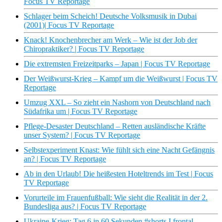
Focus TV Reportage
Schlager beim Scheich! Deutsche Volksmusik in Dubai
(2001)| Focus TV Reportage
Knack! Knochenbrecher am Werk – Wie ist der Job der
Chiropraktiker? | Focus TV Reportage
Die extremsten Freizeitparks – Japan | Focus TV Reportage
Der Weißwurst-Krieg – Kampf um die Weißwurst | Focus TV
Reportage
Umzug XXL – So zieht ein Nashorn von Deutschland nach
Südafrika um | Focus TV Reportage
Pflege-Desaster Deutschland – Retten ausländische Kräfte
unser System? | Focus TV Reportage
Selbstexperiment Knast: Wie fühlt sich eine Nacht Gefängnis
an? | Focus TV Reportage
Ab in den Urlaub! Die heißesten Hoteltrends im Test | Focus
TV Reportage
Vorurteile im Frauenfußball: Wie sieht die Realität in der 2.
Bundesliga aus? | Focus TV Reportage
Ukraine-Krieg: Tag 6 in 60 Sekunden #shorts I frontal