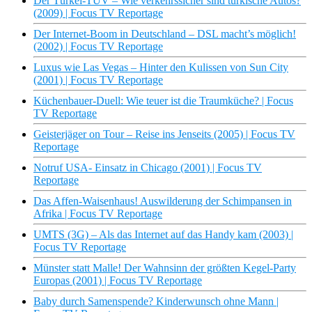
Der Türkei-TÜV – Wie verkehrssicher sind türkische Autos?
(2009) | Focus TV Reportage
Der Internet-Boom in Deutschland – DSL macht’s möglich!
(2002) | Focus TV Reportage
Luxus wie Las Vegas – Hinter den Kulissen von Sun City
(2001) | Focus TV Reportage
Küchenbauer-Duell: Wie teuer ist die Traumküche? | Focus
TV Reportage
Geisterjäger on Tour – Reise ins Jenseits (2005) | Focus TV
Reportage
Notruf USA- Einsatz in Chicago (2001) | Focus TV
Reportage
Das Affen-Waisenhaus! Auswilderung der Schimpansen in
Afrika | Focus TV Reportage
UMTS (3G) – Als das Internet auf das Handy kam (2003) |
Focus TV Reportage
Münster statt Malle! Der Wahnsinn der größten Kegel-Party
Europas (2001) | Focus TV Reportage
Baby durch Samenspende? Kinderwunsch ohne Mann |