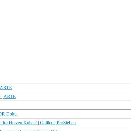
 | ARTE
HD | ARTE
 WDR Doku
. im Herzen Kubas! | Galileo | ProSieben