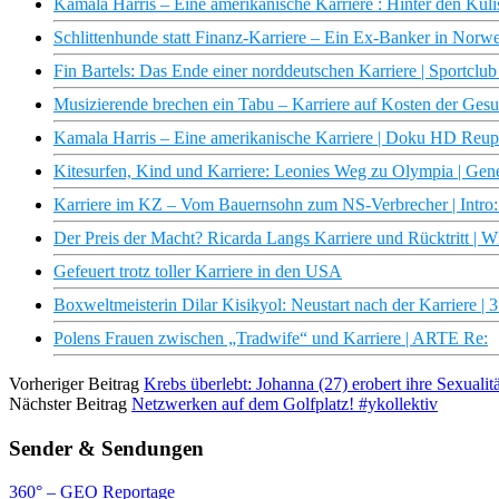
Kamala Harris – Eine amerikanische Karriere : Hinter den Ku
Schlittenhunde statt Finanz-Karriere – Ein Ex-Banker in Norwe
Fin Bartels: Das Ende einer norddeutschen Karriere | Sportcl
Musizierende brechen ein Tabu – Karriere auf Kosten der Gesu
Kamala Harris – Eine amerikanische Karriere | Doku HD Reu
Kitesurfen, Kind und Karriere: Leonies Weg zu Olympia | Ge
Karriere im KZ – Vom Bauernsohn zum NS-Verbrecher | Int
Der Preis der Macht? Ricarda Langs Karriere und Rücktritt 
Gefeuert trotz toller Karriere in den USA
Boxweltmeisterin Dilar Kisikyol: Neustart nach der Karriere | 
Polens Frauen zwischen „Tradwife“ und Karriere | ARTE Re:
Vorheriger Beitrag
Krebs überlebt: Johanna (27) erobert ihre Sexua
Nächster Beitrag
Netzwerken auf dem Golfplatz! #ykollektiv
Sender & Sendungen
360° – GEO Reportage