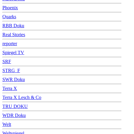
Phoenix
Quarks
RBB Doku
Real Stories
reporter
Spiegel TV
SRF
STRG_F
SWR Doku
Terra X
Terra X Lesch & Co
TRU DOKU
WDR Doku
Welt
Weltspiegel