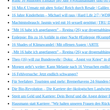
Rund 16 Millionen Einsätze pro Jahr #Notfallsanitäter sind oft 
16 Mio.€ Umsatz mit alten Sofas! Reich durch Resale | Galileo
16 Jahre Kinderheim – Michael will raus | Hard Life 2/7 | W
Machtmissbrauch: Jasmin wird mit 16 sexuell genötigt | TR
“Mit 16 habe ich angefangen” – Regina (26) war drogenabh
Epilepsie: Bis zu 16 Anfälle in einer Nacht #Epilepsie #Krampf
16 Shades of Klimawandel | Mit offenen Augen | ARTE
„Mit 16 habe ich angefangen” – Regina (26) war drogenabhän
Theo (16) will zur Bundeswehr | Doku: „Angst vor Krieg“ in 
Morgen geht’s weiter: Kann Melanie nach 16 Versuchen endli
16 Fehlversuche: Jetzt endlich schwanger?
Für Seefahrer, Touristen und mehr: Bremerhavens 24-Stunden
Die Bio-Revolution – Die Karriere der ökologischen Landwir
Streit um Geld und Karriere: Dein Beruf und die Angst deiner
Hausmann statt Karriere: “Wir halten unseren Frauen den Rücke