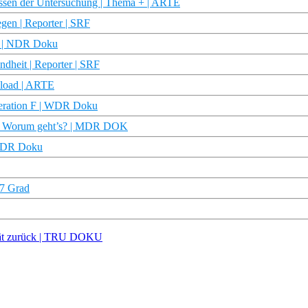
lissen der Untersuchung | Thema + | ARTE
gen | Reporter | SRF
ub | NDR Doku
ndheit | Reporter | SRF
pload | ARTE
neration F | WDR Doku
ro: Worum geht’s? | MDR DOK
| WDR Doku
37 Grad
lität zurück | TRU DOKU