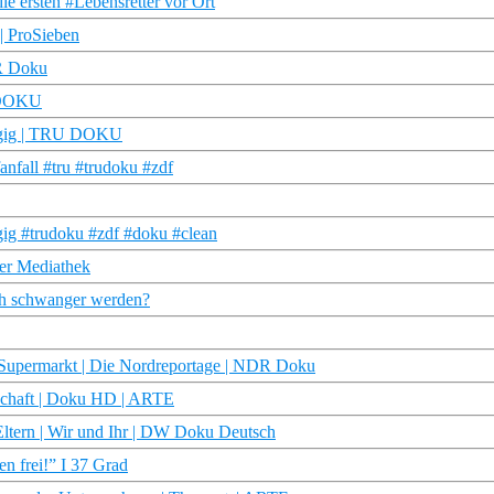
die ersten #Lebensretter vor Ort
 | ProSieben
DR Doku
U DOKU
ängig | TRU DOKU
anfall #tru #trudoku #zdf
gig #trudoku #zdf #doku #clean
der Mediathek
ch schwanger werden?
-Supermarkt | Die Nordreportage | NDR Doku
tschaft | Doku HD | ARTE
 Eltern | Wir und Ihr | DW Doku Deutsch
n frei!” I 37 Grad