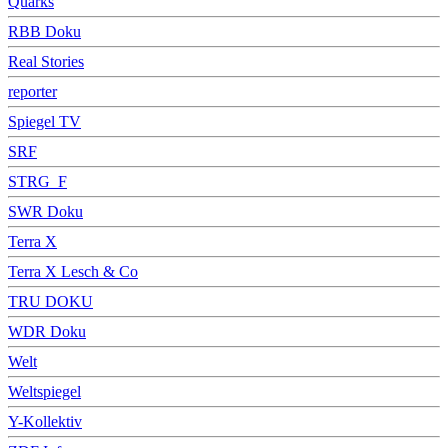
Quarks
RBB Doku
Real Stories
reporter
Spiegel TV
SRF
STRG_F
SWR Doku
Terra X
Terra X Lesch & Co
TRU DOKU
WDR Doku
Welt
Weltspiegel
Y-Kollektiv