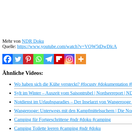
Mehr von
NDR Doku
Quelle:
https://www.youtube.com/watch?v=VOW5tDwDlcA
Ähnliche Videos:
Wo haben sich die Kühe versteckt? #focustv #dokumentation #
Sylt im Winter – Auszeit vom Saisontrubel | Nordseereport |
Notdienst im Urlaubsparadies – Der Inselarzt von Wangeroog
Wangerooge: Unterwegs mit den Kampfmittelsuchern | Die No
Camping für Fortgeschrittene #ndr #doku #camping
Camping Toilette leeren #camping #ndr #doku