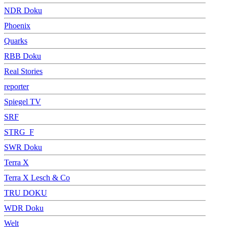
NDR Doku
Phoenix
Quarks
RBB Doku
Real Stories
reporter
Spiegel TV
SRF
STRG_F
SWR Doku
Terra X
Terra X Lesch & Co
TRU DOKU
WDR Doku
Welt