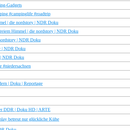
ping-Gadgets
ing #campinglife #roadtrip
el | die nordstory | NDR Doku
reiem Himmel | die nordstory | NDR Doku
 nordstory | NDR Doku
ry | NDR Doku
ys | NDR Doku
he #niedersachsen
ern | Doku | Reportage
t der DDR | Doku HD | ARTE
lay betreut nur glückliche Kühe
 NDR Doku