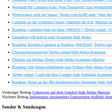
Werkstatt für Camping-Fans: Vom Transporter zum Wohnmobil
Wohnwagen wird zur Sauna | Neues vom HaffCamp” #ndr #d
Camping an der windigen Ostsee: Härtetest für Zelt, Markise
Roadtrip: Camping-Start im Harz (S06/E01) | Tietjen campt |
Einparken will gelernt sein! #camping #ndr #doku
Roadtrip: Kirchen-Camping in Kartlow (S06/E04) | Tietjen c
Überraschungsgast bei Tietjen campt #ndr #doku #camping
Dialekte mit Bettina Tietjen #ndr #doku #camping #dialekt
Roadtrip: Alle Rügen-Highlights zum Schluss #ndr #doku #c
Tietjen campt: Crash mit dem Camper #ndr #ndrdoku #camping
Roadtrip: Stopp an der Mecklenburgischen Seenplatte #ndr #
Vorheriger Beitrag
Unterwegs auf dem Autohof #ndr #doku #benzin
Nächster Beitrag
Indonesiens einzigartiges Entenrennen #zdfinfo #en
Sender & Sendungen