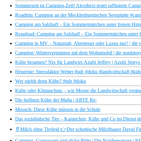
Sommerzeit ist Camping-Zeit! Alexibexi testet raffinierte Cam
Roadtrip: Camping an der Mecklenburgischen Seenplatte #camp
Camping am Salzhaff – Ein Sommermärchen unter freiem Himm
Reupload: Camping am Salzhaff – Ein Sommermärchen unter f
Camping in MV – Naturnah, Abenteuer oder Luxus pur? | die
Camping: Wintervergnügen mit dem Wohnmobil | die nordsto
Kühe besamen? Nix für Landwirt-Azubi Jeffrey | Azubi Stor
Heuernte: Stressfaktor Wetter #ndr #doku #landwirtschaft #kü
Wer stiehlt denn Kühe? #ndr #doku
Kühe oder Klimaschutz – wie Moore die Landwirtschaft veränd
Die heiligen Kühe der Mafia | ARTE Re:
Moosch: Diese Kühe müssen in die Schule
Das sozialistische Tier – Kaninchen, Kühe und Co im Diens
🥛Milch ohne Tierleid 👉Der schottische Milchbauer David Fin
Camping, Currywurst und dicke Pötte | Die Nordreportage |