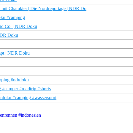
 mit Charakter | Die Nordreportage | NDR Do
oku #camping
 und Co. | NDR Doku
 NDR Doku
ampt | NDR Doku
amping #ndrdoku
 #camper #roadtrip #shorts
ndrdoku #camping #wassersport
tenrennen #indonesien