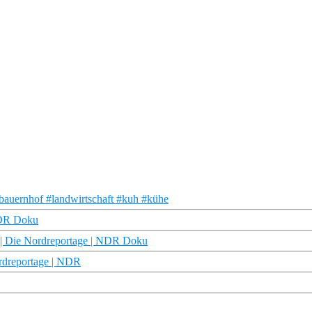
bauernhof #landwirtschaft #kuh #kühe
 NDR Doku
e | Die Nordreportage | NDR Doku
rdreportage | NDR