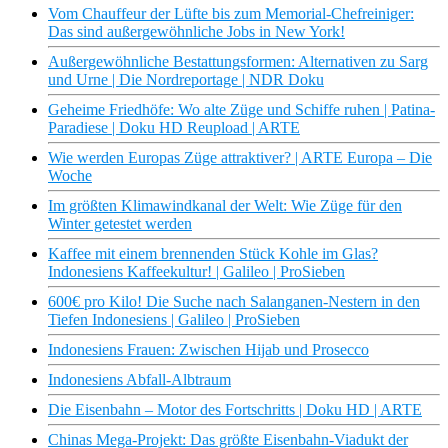
Vom Chauffeur der Lüfte bis zum Memorial-Chefreiniger:
Das sind außergewöhnliche Jobs in New York!
Außergewöhnliche Bestattungsformen: Alternativen zu Sarg
und Urne | Die Nordreportage | NDR Doku
Geheime Friedhöfe: Wo alte Züge und Schiffe ruhen | Patina-
Paradiese | Doku HD Reupload | ARTE
Wie werden Europas Züge attraktiver? | ARTE Europa – Die
Woche
Im größten Klimawindkanal der Welt: Wie Züge für den
Winter getestet werden
Kaffee mit einem brennenden Stück Kohle im Glas?
Indonesiens Kaffeekultur! | Galileo | ProSieben
600€ pro Kilo! Die Suche nach Salanganen-Nestern in den
Tiefen Indonesiens | Galileo | ProSieben
Indonesiens Frauen: Zwischen Hijab und Prosecco
Indonesiens Abfall-Albtraum
Die Eisenbahn – Motor des Fortschritts | Doku HD | ARTE
Chinas Mega-Projekt: Das größte Eisenbahn-Viadukt der