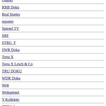
Quarks
RBB Doku
Real Stories
reporter
Spiegel TV
SRF
STRG_F
SWR Doku
Terra X
Terra X Lesch & Co
TRU DOKU
WDR Doku
Welt
Weltspiegel
Y-Kollektiv