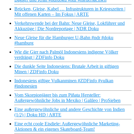
Brücken, Gleise, Kabel … Infrastrukturen in Kriegszeiten |
Mit offenen Karten – Im Fokus | ARTE
Verkehrswende bei der Bahn: Neue Gleise, Lokführer und
Akkuzüge | Die Nordreportage | NDR Doku
Neue Gleise für die Hamburger U-Bahn #ndr #doku
#hamburg
Wie die Gier nach Palmöl Indonesiens indigene Völker
verdrängt | ZDFinfo Doku
Die dunkle Seite Indonesiens: Brutale Arbeit in giftigen
Minen | ZDFinfo Doku
Indonesiens giftige Vulkanminen #ZDFinfo #vulkan
#indonesien
Vom Skorpionjäger bis zum Piñata Hersteller:
Außergewöhnliche Jobs in Mexiko | Galileo | ProSieben
Eine außergewöhnliche und andere Geschichte von Indien
(1/2) | Doku HD | ARTE
Eine echt coole Eisdiele: Außergewöhnliche Marketing-
Aktionen & ein eigenes Skateboard-Team!