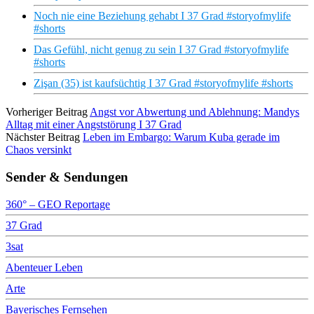
Noch nie eine Beziehung gehabt I 37 Grad #storyofmylife
#shorts
Das Gefühl, nicht genug zu sein I 37 Grad #storyofmylife
#shorts
Zişan (35) ist kaufsüchtig I 37 Grad #storyofmylife #shorts
Vorheriger Beitrag
Angst vor Abwertung und Ablehnung: Mandys
Alltag mit einer Angststörung I 37 Grad
Nächster Beitrag
Leben im Embargo: Warum Kuba gerade im
Chaos versinkt
Sender & Sendungen
360° – GEO Reportage
37 Grad
3sat
Abenteuer Leben
Arte
Bayerisches Fernsehen