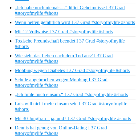
„Ich habe noch niemals…“ lüftet Geheimnisse I 37 Grad
#storyofmylife #shorts
Wenn helfen gefährlich wird I 37 Grad #storyofmylife #shorts
Mit 12 Vollwaise I 37 Grad #storyofmylife #shorts
Toxische Freundschaft beendet I 37 Grad #storyofmylife
#shorts
Wie sieht das Leben nach dem Tod aus? I 37 Grad
#storyofmylife #shorts
Mobbing wegen Diabetes I 37 Grad #storyofmylife #shorts
Schule abgebrochen wegen Mobbing I 37 Grad
#storyofmylife #shorts
„Ich fühle mich einsam.“ I 37 Grad #storyofmylife #shorts
Luis will nicht mehr einsam sein I 37 Grad #storyofmylife
#shorts
Mit 30 Jungfrau – ja, und? I 37 Grad #storyofmylife #shorts
Dennis hat genug von Online-Dating I 37 Grad
#storyofmylife #shorts