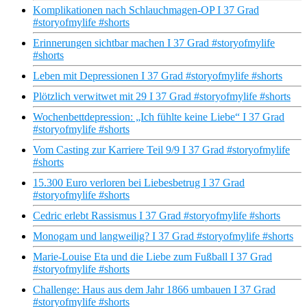
Komplikationen nach Schlauchmagen-OP I 37 Grad
#storyofmylife #shorts
Erinnerungen sichtbar machen I 37 Grad #storyofmylife
#shorts
Leben mit Depressionen I 37 Grad #storyofmylife #shorts
Plötzlich verwitwet mit 29 I 37 Grad #storyofmylife #shorts
Wochenbettdepression: „Ich fühlte keine Liebe“ I 37 Grad
#storyofmylife #shorts
Vom Casting zur Karriere Teil 9/9 I 37 Grad #storyofmylife
#shorts
15.300 Euro verloren bei Liebesbetrug I 37 Grad
#storyofmylife #shorts
Cedric erlebt Rassismus I 37 Grad #storyofmylife #shorts
Monogam und langweilig? I 37 Grad #storyofmylife #shorts
Marie-Louise Eta und die Liebe zum Fußball I 37 Grad
#storyofmylife #shorts
Challenge: Haus aus dem Jahr 1866 umbauen I 37 Grad
#storyofmylife #shorts