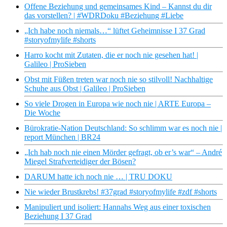
Offene Beziehung und gemeinsames Kind – Kannst du dir
das vorstellen? | #WDRDoku #Beziehung #Liebe
„Ich habe noch niemals…“ lüftet Geheimnisse I 37 Grad
#storyofmylife #shorts
Harro kocht mit Zutaten, die er noch nie gesehen hat! |
Galileo | ProSieben
Obst mit Füßen treten war noch nie so stilvoll! Nachhaltige
Schuhe aus Obst | Galileo | ProSieben
So viele Drogen in Europa wie noch nie | ARTE Europa –
Die Woche
Bürokratie-Nation Deutschland: So schlimm war es noch nie |
report München | BR24
„Ich hab noch nie einen Mörder gefragt, ob er’s war“ – André
Miegel Strafverteidiger der Bösen?
DARUM hatte ich noch nie … | TRU DOKU
Nie wieder Brustkrebs! #37grad #storyofmylife #zdf #shorts
Manipuliert und isoliert: Hannahs Weg aus einer toxischen
Beziehung I 37 Grad