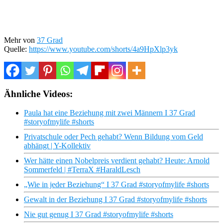
Mehr von
37 Grad
Quelle:
https://www.youtube.com/shorts/4a9HpXlp3yk
Ähnliche Videos:
Paula hat eine Beziehung mit zwei Männern I 37 Grad
#storyofmylife #shorts
Privatschule oder Pech gehabt? Wenn Bildung vom Geld
abhängt | Y-Kollektiv
Wer hätte einen Nobelpreis verdient gehabt? Heute: Arnold
Sommerfeld | #TerraX #HaraldLesch
„Wie in jeder Beziehung“ I 37 Grad #storyofmylife #shorts
Gewalt in der Beziehung I 37 Grad #storyofmylife #shorts
Nie gut genug I 37 Grad #storyofmylife #shorts