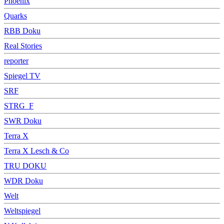
Phoenix
Quarks
RBB Doku
Real Stories
reporter
Spiegel TV
SRF
STRG_F
SWR Doku
Terra X
Terra X Lesch & Co
TRU DOKU
WDR Doku
Welt
Weltspiegel