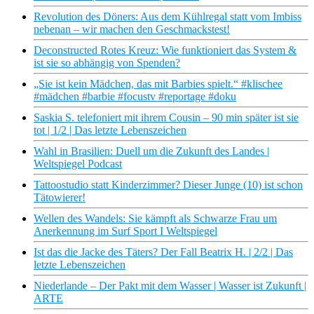
Revolution des Döners: Aus dem Kühlregal statt vom Imbiss
nebenan – wir machen den Geschmackstest!
Deconstructed Rotes Kreuz: Wie funktioniert das System &
ist sie so abhängig von Spenden?
„Sie ist kein Mädchen, das mit Barbies spielt.“ #klischee
#mädchen #barbie #focustv #reportage #doku
Saskia S. telefoniert mit ihrem Cousin – 90 min später ist sie
tot | 1/2 | Das letzte Lebenszeichen
Wahl in Brasilien: Duell um die Zukunft des Landes |
Weltspiegel Podcast
Tattoostudio statt Kinderzimmer? Dieser Junge (10) ist schon
Tätowierer!
Wellen des Wandels: Sie kämpft als Schwarze Frau um
Anerkennung im Surf Sport I Weltspiegel
Ist das die Jacke des Täters? Der Fall Beatrix H. | 2/2 | Das
letzte Lebenszeichen
Niederlande – Der Pakt mit dem Wasser | Wasser ist Zukunft |
ARTE