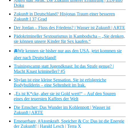
Algen statt Steak: Die Zukunft unserer Ernährung | ZDFinfo
Doku
Zukunft in Deutschland? Hisjonas Traum einer besseren
Zukunft I 37 Grad
Der Jordan – Fluss des Friedens? | Wasser ist Zukunft | ARTE
Pädokrimineller Sextourismus in Kambodscha – „Sie denken,
sie können unsere Kinder für Sex kaufen.“
🚘Wir kennen sie bisher nur aus den USA, jetzt kommen sie
aber nach Deutschland!
Trainingscamp statt Jugendknast: Ist das Strafe genug? |
Macht Knast krimineller? #5
Shylan ist eine kleine Sensation. Sie ist erfolgreiche
Bodybuilderin – eine Seltenheit im Irak.
„Es ist K*cke, aber sie ist Gold wert!“ – Auf den Spuren
eines der teuersten Kaffees der Welt
Die Emscher: Das Wunder im Kohlenpott | Wasser ist
Zukunft | ARTE
Erneuerbare, #Atomkraft, Speicher & Co: Das ist die Energie
der Zukunft! | Harald Lesch | Terra X