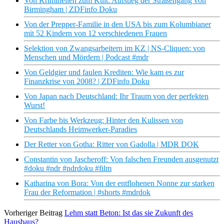
Von Kriminellen zum Kult: Aufstieg der Straßengang von
Birmingham | ZDFinfo Doku
Von der Prepper-Familie in den USA bis zum Kolumbianer
mit 52 Kindern von 12 verschiedenen Frauen
Selektion von Zwangsarbeitern im KZ | NS-Cliquen: von
Menschen und Mördern | Podcast #mdr
Von Geldgier und faulen Krediten: Wie kam es zur
Finanzkrise von 2008? | ZDFinfo Doku
Von Japan nach Deutschland: Ihr Traum von der perfekten
Wurst!
Von Farbe bis Werkzeug: Hinter den Kulissen von
Deutschlands Heimwerker-Paradies
Der Retter von Gotha: Ritter von Gadolla | MDR DOK
Constantin von Jascheroff: Von falschen Freunden ausgenutzt
#doku #ndr #ndrdoku #film
Katharina von Bora: Von der entflohenen Nonne zur starken
Frau der Reformation | #shorts #mdrdok
Vorheriger Beitrag
Lehm statt Beton: Ist das sie Zukunft des
Hausbaus?