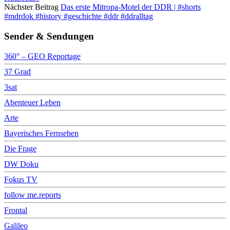
Nächster Beitrag
Das erste Mitropa-Motel der DDR | #shorts
#mdrdok #history #geschichte #ddr #ddralltag
Sender & Sendungen
360° – GEO Reportage
37 Grad
3sat
Abenteuer Leben
Arte
Bayerisches Fernsehen
Die Frage
DW Doku
Fokus TV
follow me.reports
Frontal
Galileo