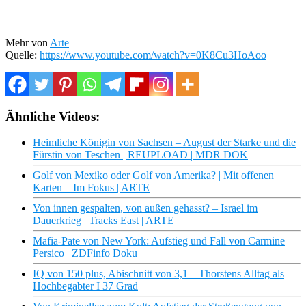
Mehr von
Arte
Quelle:
https://www.youtube.com/watch?v=0K8Cu3HoAoo
Ähnliche Videos:
Heimliche Königin von Sachsen – August der Starke und die
Fürstin von Teschen | REUPLOAD | MDR DOK
Golf von Mexiko oder Golf von Amerika? | Mit offenen
Karten – Im Fokus | ARTE
Von innen gespalten, von außen gehasst? – Israel im
Dauerkrieg | Tracks East | ARTE
Mafia-Pate von New York: Aufstieg und Fall von Carmine
Persico | ZDFinfo Doku
IQ von 150 plus, Abischnitt von 3,1 – Thorstens Alltag als
Hochbegabter I 37 Grad