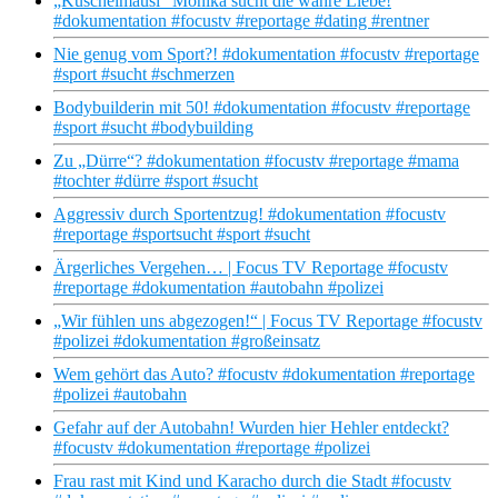
„Kuschelmausi“ Monika sucht die wahre Liebe!
#dokumentation #focustv #reportage #dating #rentner
Nie genug vom Sport?! #dokumentation #focustv #reportage
#sport #sucht #schmerzen
Bodybuilderin mit 50! #dokumentation #focustv #reportage
#sport #sucht #bodybuilding
Zu „Dürre“? #dokumentation #focustv #reportage #mama
#tochter #dürre #sport #sucht
Aggressiv durch Sportentzug! #dokumentation #focustv
#reportage #sportsucht #sport #sucht
Ärgerliches Vergehen… | Focus TV Reportage #focustv
#reportage #dokumentation #autobahn #polizei
„Wir fühlen uns abgezogen!“ | Focus TV Reportage #focustv
#polizei #dokumentation #großeinsatz
Wem gehört das Auto? #focustv #dokumentation #reportage
#polizei #autobahn
Gefahr auf der Autobahn! Wurden hier Hehler entdeckt?
#focustv #dokumentation #reportage #polizei
Frau rast mit Kind und Karacho durch die Stadt #focustv