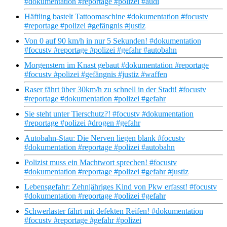
#dokumentation #reportage #polizei #audi
Häftling bastelt Tattoomaschine #dokumentation #focustv
#reportage #polizei #gefängnis #justiz
Von 0 auf 90 km/h in nur 5 Sekunden! #dokumentation
#focustv #reportage #polizei #gefahr #autobahn
Morgenstern im Knast gebaut #dokumentation #reportage
#focustv #polizei #gefängnis #justiz #waffen
Raser fährt über 30km/h zu schnell in der Stadt! #focustv
#reportage #dokumentation #polizei #gefahr
Sie steht unter Tierschutz?! #focustv #dokumentation
#reportage #polizei #drogen #gefahr
Autobahn-Stau: Die Nerven liegen blank #focustv
#dokumentation #reportage #polizei #autobahn
Polizist muss ein Machtwort sprechen! #focustv
#dokumentation #reportage #polizei #gefahr #justiz
Lebensgefahr: Zehnjähriges Kind von Pkw erfasst! #focustv
#dokumentation #reportage #polizei #gefahr
Schwerlaster fährt mit defekten Reifen! #dokumentation
#focustv #reportage #gefahr #polizei