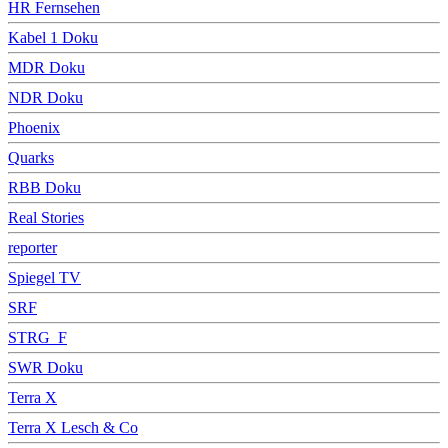
HR Fernsehen
Kabel 1 Doku
MDR Doku
NDR Doku
Phoenix
Quarks
RBB Doku
Real Stories
reporter
Spiegel TV
SRF
STRG_F
SWR Doku
Terra X
Terra X Lesch & Co