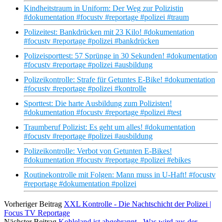
Kindheitstraum in Uniform: Der Weg zur Polizistin
#dokumentation #focustv #reportage #polizei #traum
Polizeitest: Bankdrücken mit 23 Kilo! #dokumentation
#focustv #reportage #polizei #bankdrücken
Polizeisporttest: 57 Sprünge in 30 Sekunden! #dokumentation
#focustv #reportage #polizei #ausbildung
Polizeikontrolle: Strafe für Getuntes E-Bike! #dokumentation
#focustv #reportage #polizei #kontrolle
Sporttest: Die harte Ausbildung zum Polizisten!
#dokumentation #focustv #reportage #polizei #test
Traumberuf Polizist: Es geht um alles! #dokumentation
#focustv #reportage #polizei #ausbildung
Polizeikontrolle: Verbot von Getunten E-Bikes!
#dokumentation #focustv #reportage #polizei #ebikes
Routinekontrolle mit Folgen: Mann muss in U-Haft! #focustv
#reportage #dokumentation #polizei
Vorheriger Beitrag
XXL Kontrolle - Die Nachtschicht der Polizei |
Focus TV Reportage
Nächster Beitrag
Kohleland ist abgebrannt - Was wird aus der