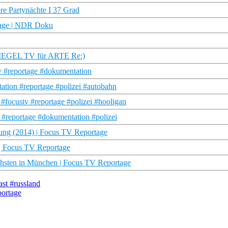
ere Partynächte I 37 Grad
tage | NDR Doku
SPIEGEL TV für ARTE Re:)
tv #reportage #dokumentation
tation #reportage #polizei #autobahn
#focustv #reportage #polizei #hooligan
v #reportage #dokumentation #polizei
ung (2014) | Focus TV Reportage
 | Focus TV Reportage
chsten in München | Focus TV Reportage
st #russland
portage