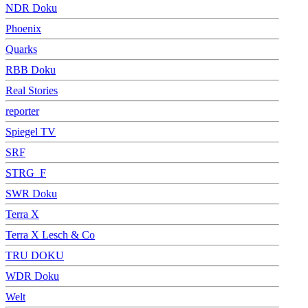
NDR Doku
Phoenix
Quarks
RBB Doku
Real Stories
reporter
Spiegel TV
SRF
STRG_F
SWR Doku
Terra X
Terra X Lesch & Co
TRU DOKU
WDR Doku
Welt