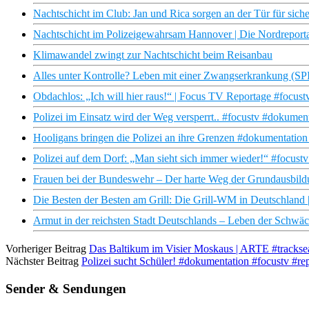
Nachtschicht im Club: Jan und Rica sorgen an der Tür für sich
Nachtschicht im Polizeigewahrsam Hannover | Die Nordrepor
Klimawandel zwingt zur Nachtschicht beim Reisanbau
Alles unter Kontrolle? Leben mit einer Zwangserkrankung (
Obdachlos: „Ich will hier raus!“ | Focus TV Reportage #focus
Polizei im Einsatz wird der Weg versperrt.. #focustv #dokumen
Hooligans bringen die Polizei an ihre Grenzen #dokumentation 
Polizei auf dem Dorf: „Man sieht sich immer wieder!“ #focust
Frauen bei der Bundeswehr – Der harte Weg der Grundausbild
Die Besten der Besten am Grill: Die Grill-WM in Deutschland
Armut in der reichsten Stadt Deutschlands – Leben der Schwä
Vorheriger Beitrag
Das Baltikum im Visier Moskaus | ARTE #tracksea
Nächster Beitrag
Polizei sucht Schüler! #dokumentation #focustv #re
Sender & Sendungen