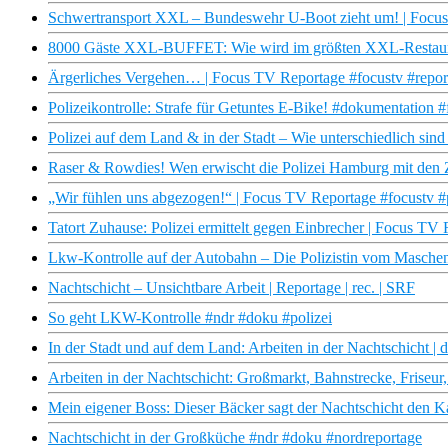
Schwertransport XXL – Bundeswehr U-Boot zieht um! | Foc
8000 Gäste XXL-BUFFET: Wie wird im größten XXL-Restaur
Ärgerliches Vergehen… | Focus TV Reportage #focustv #repor
Polizeikontrolle: Strafe für Getuntes E-Bike! #dokumentation #
Polizei auf dem Land & in der Stadt – Wie unterschiedlich sin
Raser & Rowdies! Wen erwischt die Polizei Hamburg mit den 
„Wir fühlen uns abgezogen!“ | Focus TV Reportage #focustv #
Tatort Zuhause: Polizei ermittelt gegen Einbrecher | Focus TV
Lkw-Kontrolle auf der Autobahn – Die Polizistin vom Masche
Nachtschicht – Unsichtbare Arbeit | Reportage | rec. | SRF
So geht LKW-Kontrolle #ndr #doku #polizei
In der Stadt und auf dem Land: Arbeiten in der Nachtschicht |
Arbeiten in der Nachtschicht: Großmarkt, Bahnstrecke, Friseu
Mein eigener Boss: Dieser Bäcker sagt der Nachtschicht den 
Nachtschicht in der Großküche #ndr #doku #nordreportage