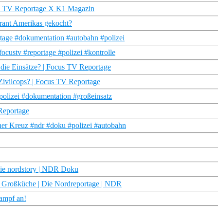
us TV Reportage X K1 Magazin
ant Amerikas gekocht?
tage #dokumentation #autobahn #polizei
focustv #reportage #polizei #kontrolle
d die Einsätze? | Focus TV Reportage
Zivilcops? | Focus TV Reportage
polizei #dokumentation #großeinsatz
 Reportage
ner Kreuz #ndr #doku #polizei #autobahn
 die nordstory | NDR Doku
r, Großküche | Die Nordreportage | NDR
Kampf an!