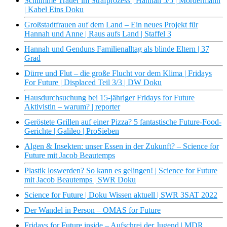
Schlimme Trauer im Strafprozess | Hannah 5/5 | Mördermann
| Kabel Eins Doku
Großstadtfrauen auf dem Land – Ein neues Projekt für
Hannah und Anne | Raus aufs Land | Staffel 3
Hannah und Genduns Familienalltag als blinde Eltern | 37
Grad
Dürre und Flut – die große Flucht vor dem Klima | Fridays
For Future | Displaced Teil 3/3 | DW Doku
Hausdurchsuchung bei 15-jähriger Fridays for Future
Aktivistin – warum? | reporter
Geröstete Grillen auf einer Pizza? 5 fantastische Future-Food-
Gerichte | Galileo | ProSieben
Algen & Insekten: unser Essen in der Zukunft? – Science for
Future mit Jacob Beautemps
Plastik loswerden? So kann es gelingen! | Science for Future
mit Jacob Beautemps | SWR Doku
Science for Future | Doku Wissen aktuell | SWR 3SAT 2022
Der Wandel in Person – OMAS for Future
Fridays for Future inside – Aufschrei der Jugend | MDR