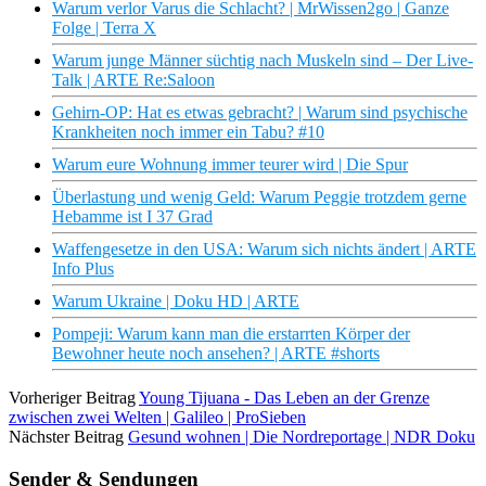
Warum verlor Varus die Schlacht? | MrWissen2go | Ganze
Folge | Terra X
Warum junge Männer süchtig nach Muskeln sind – Der Live-
Talk | ARTE Re:Saloon
Gehirn-OP: Hat es etwas gebracht? | Warum sind psychische
Krankheiten noch immer ein Tabu? #10
Warum eure Wohnung immer teurer wird | Die Spur
Überlastung und wenig Geld: Warum Peggie trotzdem gerne
Hebamme ist I 37 Grad
Waffengesetze in den USA: Warum sich nichts ändert | ARTE
Info Plus
Warum Ukraine | Doku HD | ARTE
Pompeji: Warum kann man die erstarrten Körper der
Bewohner heute noch ansehen? | ARTE #shorts
Vorheriger Beitrag
Young Tijuana - Das Leben an der Grenze
zwischen zwei Welten | Galileo | ProSieben
Nächster Beitrag
Gesund wohnen | Die Nordreportage | NDR Doku
Sender & Sendungen