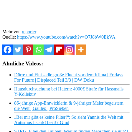
Mehr von
reporter
Quelle:
https://www.youtube.com/watch?v=Q7J8bW0EkVA
Ähnliche Videos:
Dürre und Flut – die große Flucht vor dem Klima | Fridays
For Future | Displaced Teil 3/3 | DW Doku
Hausdurchsuchung bei Hatern: 4000€ Strafe für Hassmails |
Y-Kollektiv
86-jährige App-Entwicklerin & 9-jähriger Maler begeistern
die Welt | Galileo | ProSieben
„Bei mir gibt es keine Filter!“: So sieht Yannis die Welt mit
Autismus I stark! bei 37 Grad
STRG_F bei den Taliban: Warum finden Menschen sie gut? |