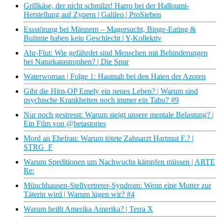
Grillkäse, der nicht schmilzt! Harro bei der Halloumi-
Herstellung auf Zypern | Galileo | ProSieben
Essstörung bei Männern – Magersucht, Binge-Eating &
Bulimie haben kein Geschlecht | Y-Kollektiv
Ahr-Flut: Wie gefährdet sind Menschen mit Behinderungen
bei Naturkatastrophen? | Die Spur
Waterwoman | Folge 1: Hautnah bei den Haien der Azoren
Gibt die Hirn-OP Emely ein neues Leben? | Warum sind
psychische Krankheiten noch immer ein Tabu? #9
Nur noch gestresst: Warum steigt unsere mentale Belastung? |
Ein Film von @betastories
Mord an Ehefrau: Warum tötete Zahnarzt Hartmut F.? |
STRG_F
Warum Speditionen um Nachwuchs kämpfen müssen | ARTE
Re:
Münchhausen-Stellvertreter-Syndrom: Wenn eine Mutter zur
Täterin wird | Warum lügen wir? #4
Warum heißt Amerika Amerika? | Terra X