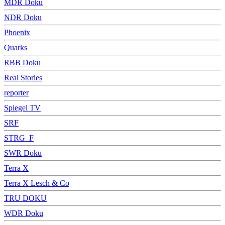
MDR Doku
NDR Doku
Phoenix
Quarks
RBB Doku
Real Stories
reporter
Spiegel TV
SRF
STRG_F
SWR Doku
Terra X
Terra X Lesch & Co
TRU DOKU
WDR Doku