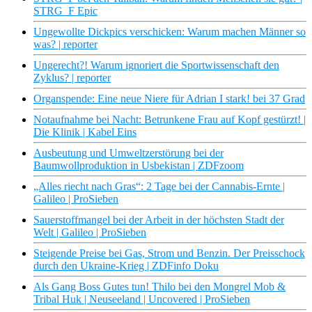
STRG_F Epic
Ungewollte Dickpics verschicken: Warum machen Männer so
was? | reporter
Ungerecht?! Warum ignoriert die Sportwissenschaft den
Zyklus? | reporter
Organspende: Eine neue Niere für Adrian I stark! bei 37 Grad
Notaufnahme bei Nacht: Betrunkene Frau auf Kopf gestürzt! |
Die Klinik | Kabel Eins
Ausbeutung und Umweltzerstörung bei der
Baumwollproduktion in Usbekistan | ZDFzoom
„Alles riecht nach Gras“: 2 Tage bei der Cannabis-Ernte |
Galileo | ProSieben
Sauerstoffmangel bei der Arbeit in der höchsten Stadt der
Welt | Galileo | ProSieben
Steigende Preise bei Gas, Strom und Benzin. Der Preisschock
durch den Ukraine-Krieg | ZDFinfo Doku
Als Gang Boss Gutes tun! Thilo bei den Mongrel Mob &
Tribal Huk | Neuseeland | Uncovered | ProSieben