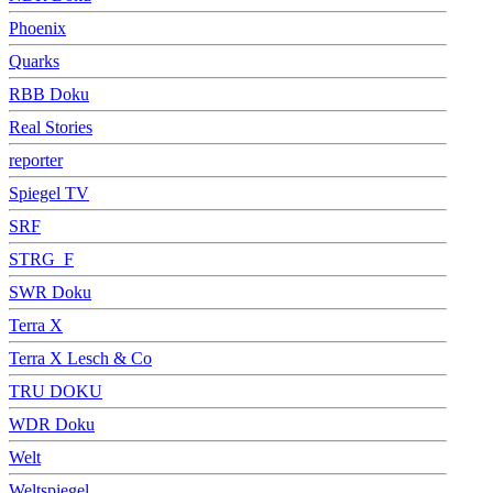
Phoenix
Quarks
RBB Doku
Real Stories
reporter
Spiegel TV
SRF
STRG_F
SWR Doku
Terra X
Terra X Lesch & Co
TRU DOKU
WDR Doku
Welt
Weltspiegel