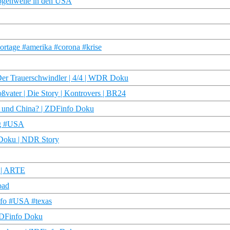
Drogenwelle in den USA
ortage #amerika #corona #krise
 Der Trauerschwindler | 4/4 | WDR Doku
ßvater | Die Story | Kontrovers | BR24
A und China? | ZDFinfo Doku
og #USA
 Doku | NDR Story
k | ARTE
oad
nfo #USA #texas
 ZDFinfo Doku