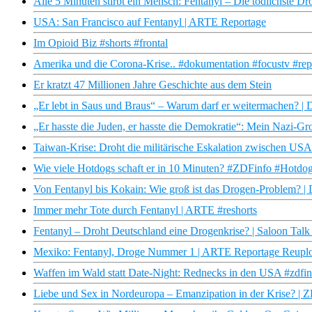
Alle 5 Minuten stirbt ein Mensch: Fentanyl – Die tödlichste 
USA: San Francisco auf Fentanyl | ARTE Reportage
Im Opioid Biz #shorts #frontal
Amerika und die Corona-Krise.. #dokumentation #focustv #rep
Er kratzt 47 Millionen Jahre Geschichte aus dem Stein
„Er lebt in Saus und Braus“ – Warum darf er weitermachen? |
„Er hasste die Juden, er hasste die Demokratie“: Mein Nazi-Gro
Taiwan-Krise: Droht die militärische Eskalation zwischen US
Wie viele Hotdogs schaft er in 10 Minuten? #ZDFinfo #Hotd
Von Fentanyl bis Kokain: Wie groß ist das Drogen-Problem? |
Immer mehr Tote durch Fentanyl | ARTE #reshorts
Fentanyl – Droht Deutschland eine Drogenkrise? | Saloon Tal
Mexiko: Fentanyl, Droge Nummer 1 | ARTE Reportage Reupl
Waffen im Wald statt Date-Night: Rednecks in den USA #zdfi
Liebe und Sex in Nordeuropa – Emanzipation in der Krise? |