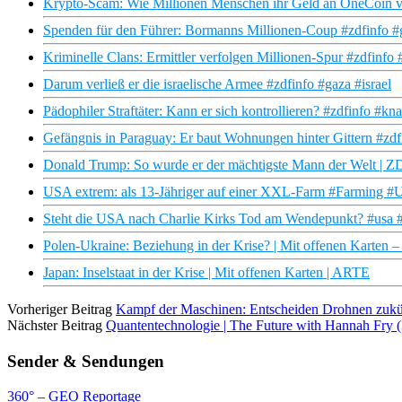
Krypto-Scam: Wie Millionen Menschen ihr Geld an OneCoin v
Spenden für den Führer: Bormanns Millionen-Coup #zdfinfo #g
Kriminelle Clans: Ermittler verfolgen Millionen-Spur #zdfinfo 
Darum verließ er die israelische Armee #zdfinfo #gaza #israel
Pädophiler Straftäter: Kann er sich kontrollieren? #zdfinfo #kna
Gefängnis in Paraguay: Er baut Wohnungen hinter Gittern #zdf
Donald Trump: So wurde er der mächtigste Mann der Welt | 
USA extrem: als 13-Jähriger auf einer XXL-Farm #Farming #U
Steht die USA nach Charlie Kirks Tod am Wendepunkt? #usa #t
Polen-Ukraine: Beziehung in der Krise? | Mit offenen Karten 
Japan: Inselstaat in der Krise | Mit offenen Karten | ARTE
Vorheriger Beitrag
Kampf der Maschinen: Entscheiden Drohnen zukü
Nächster Beitrag
Quantentechnologie | The Future with Hannah Fry 
Sender & Sendungen
360° – GEO Reportage