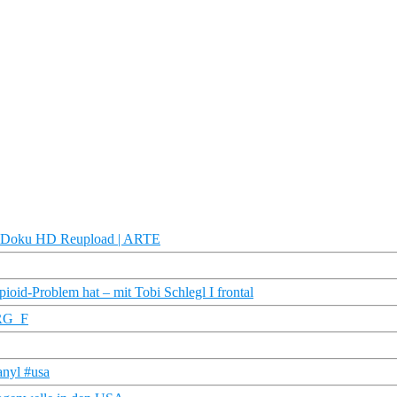
 | Doku HD Reupload | ARTE
-Problem hat – mit Tobi Schlegl I frontal
TRG_F
nyl #usa