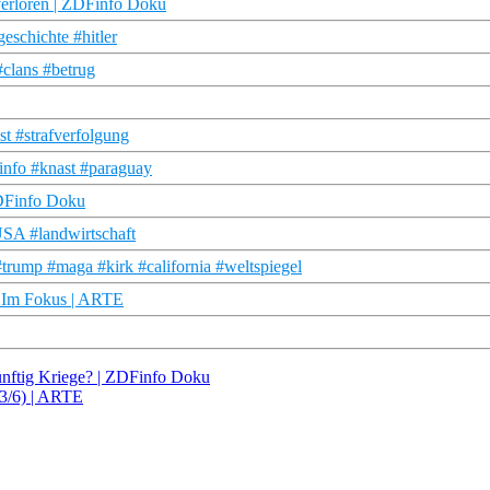
erloren | ZDFinfo Doku
eschichte #hitler
#clans #betrug
st #strafverfolgung
info #knast #paraguay
ZDFinfo Doku
SA #landwirtschaft
rump #maga #kirk #california #weltspiegel
– Im Fokus | ARTE
nftig Kriege? | ZDFinfo Doku
(3/6) | ARTE